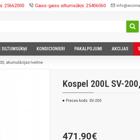
ņi: 25662000
Gaiss-gaiss siltumsūkņi: 25406060
info@ecomaj
S SILTUMSŪKŅI
KONDICIONIERI
PAKALPOJUMI
AKCIJAS
0, akumulācijas tvertne
Kospel 200L SV-200,
Preces kods:
SV-200
471.90€