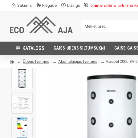
Gaiss-ūdens siltumsūk
Sākums
Piegāde
Līzings
KATALOGS
GAISS-ŪDENS SILTUMSŪKŅI
GAISS-GAIS
Ūdens tvertnes
Akumulācijas tvertnes
Kospel 200L SV-20