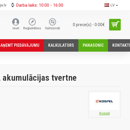
Darba laiks: 10:00 - 16:00
a.lv
LV
0 prece(s) - 0.00€
Ieiet
Reģistrēties
Salīdzināt
SАŅEMT PIEDĀVĀJUMU
KALKULATORS
PANASONIC
KONTAKT
 akumulācijas tvertne
Kospel