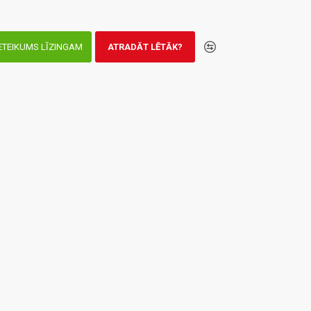
ETEIKUMS LĪZINGAM
ATRADĀT LĒTĀK?