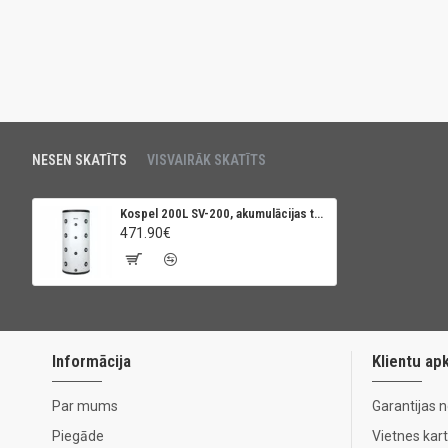
NESEN SKATĪTS
VISVAIRĀK SKATĪTS
Kospel 200L SV-200, akumulācijas tvertne
471.90€
Informācija
Klientu ap
Par mums
Garantijas 
Piegāde
Vietnes kar