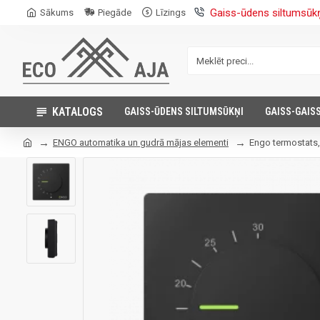
Gaiss-ūdens siltumsūk
Sākums
Piegāde
Līzings
KATALOGS
GAISS-ŪDENS SILTUMSŪKŅI
GAISS-GAIS
ENGO automatika un gudrā mājas elementi
Engo termostats