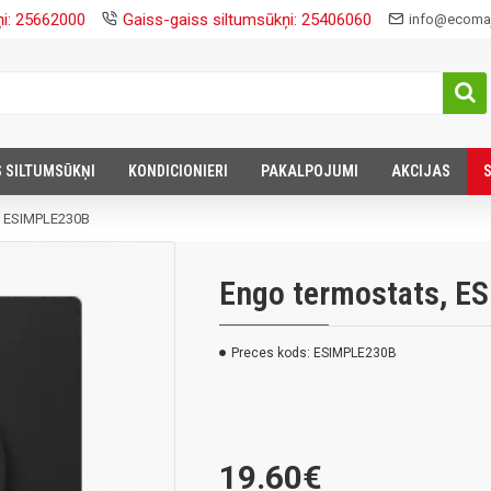
ņi: 25662000
Gaiss-gaiss siltumsūkņi: 25406060
info@ecomaj
S SILTUMSŪKŅI
KONDICIONIERI
PAKALPOJUMI
AKCIJAS
, ESIMPLE230B
Engo termostats, E
Preces kods:
ESIMPLE230B
19.60€