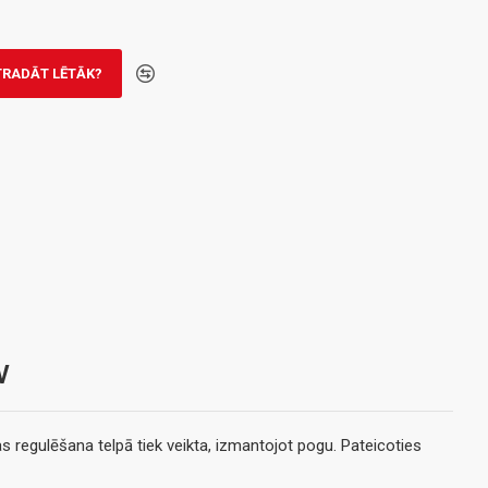
TRADĀT LĒTĀK?
V
 regulēšana telpā tiek veikta, izmantojot pogu. Pateicoties