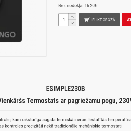
Bez nodokļa: 16.20€
IELIKT GROZĀ
A
ESIMPLE230B
Vienkāršs Termostats ar pagriežamu pogu, 230
lei, kam raksturīga augsta termiskā inerce. Iestatītās temperatūras
 kontroles precizitāti nekā tradicionālie mehāniskie termostati.