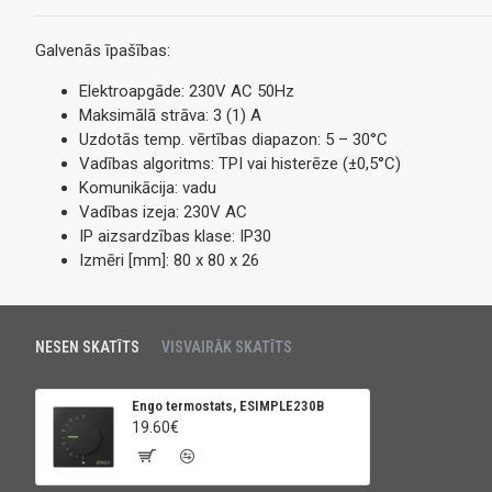
Galvenās īpašības:
Elektroapgāde: 230V AC 50Hz
Maksimālā strāva: 3 (1) A
Uzdotās temp. vērtības diapazon: 5 – 30°C
Vadības algoritms: TPI vai histerēze (±0,5°C)
Komunikācija: vadu
Vadības izeja: 230V AC
IP aizsardzības klase: IP30
Izmēri [mm]: 80 x 80 x 26
NESEN SKATĪTS
VISVAIRĀK SKATĪTS
Engo termostats, ESIMPLE230B
19.60€