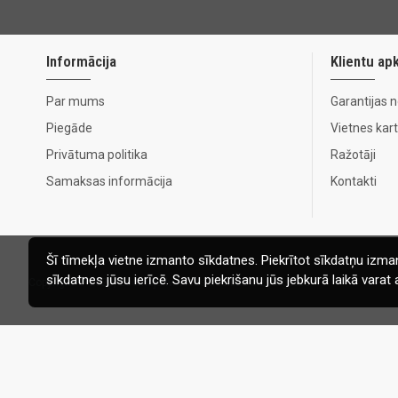
Informācija
Klientu ap
Par mums
Garantijas 
Piegāde
Vietnes kar
Privātuma politika
Ražotāji
Samaksas informācija
Kontakti
Šī tīmekļa vietne izmanto sīkdatnes. Piekrītot sīkdatņu izman
sīkdatnes jūsu ierīcē. Savu piekrišanu jūs jebkurā laikā vara
Copyright © 2020, Ecomaja.lv. Visas tiesības aizsargātas