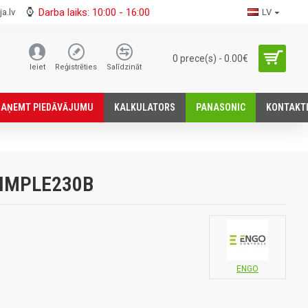
Darba laiks: 10:00 - 16:00
a.lv
LV
0 prece(s) - 0.00€
Ieiet
Reģistrēties
Salīdzināt
SАŅEMT PIEDĀVĀJUMU
KALKULATORS
PANASONIC
KONTAKT
SIMPLE230B
ENGO