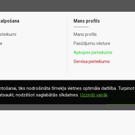
kalpošana
Mans profils
noteikumi
Mans profils
te
Pasūtījumu vēsture
Apkopes pieteikums
Servisa pieteikums
tošanai, tiks nodrošināta tīmekļa vietnes optimāla darbība. Turpinot 
t atsaukt, nodzēšot saglabātās sīkdatnes.
Uzzināt vairāk