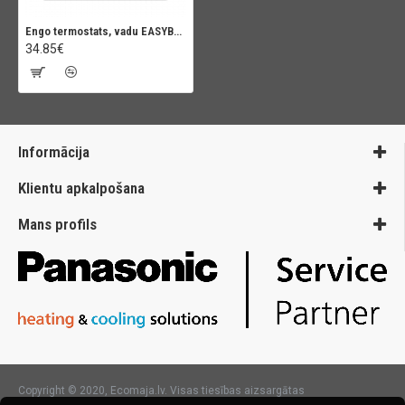
Engo termostats, vadu EASYBATB
34.85€
Informācija
Klientu apkalpošana
Mans profils
Copyright © 2020, Ecomaja.lv. Visas tiesības aizsargātas