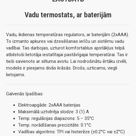
Vadu termostats, ar baterijām
Vadu, ikdienas temperatūras regulators, ar baterijām (2xAAA).
To izmanto apkures vai dzesēšanas ierīču un sistēmu vadu
vadībai. Tas darbojas, uzturot komfortablus apstākļus telpā
atbilstoši lietotāja iestatītajai pastāvīgajai temperatūrai. Tas ir
tieši savienots ar siltuma avotu. Lai nodrošinātu ērtāku izvēli,
modelis ir pieejams divās krāsās. Drošs, uzticams, viegli
lietojams.
Galvenās īpašības:
Elektroapgāde: 2xAAA baterijas
Maksimālā uztvērēja slodze: 3 (1) A
Temp. regulācijas diapazons: 5 – 35°C
Temp. norādīšanas precizitāte: 0.1°C
Vadības algoritms: TPI vai histerēze (±0.2°C vai ±2°C)