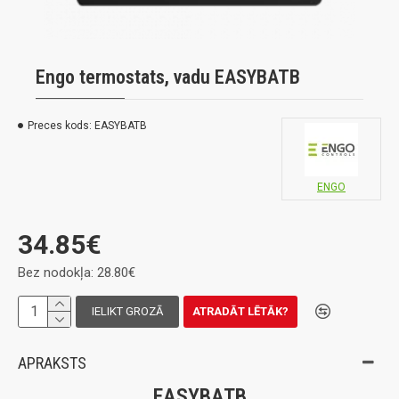
Engo termostats, vadu EASYBATB
Preces kods:
EASYBATB
ENGO
34.85€
Bez nodokļa: 28.80€
IELIKT GROZĀ
ATRADĀT LĒTĀK?
APRAKSTS
EASYBATB