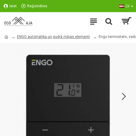
Ieiet
Reģistrēties
LV
ENGO automatika un gudrā mājas elementi
Engo termostats, va