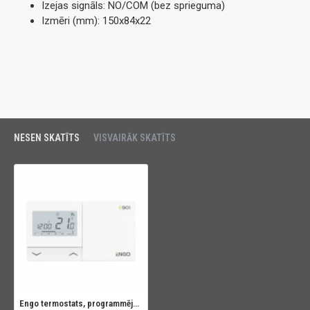
Izejas signāls: NO/COM (bez sprieguma)
Izmēri (mm): 150x84x22
NESEN SKATĪTS
VISVAIRĀK SKATĪTS
Engo termostats, programmējams E901