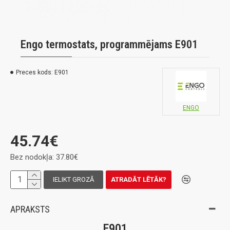
Engo termostats, programmējams E901
Preces kods:
E901
ENGO
45.74€
Bez nodokļa: 37.80€
IELIKT GROZĀ
ATRADĀT LĒTĀK?
APRAKSTS
E901