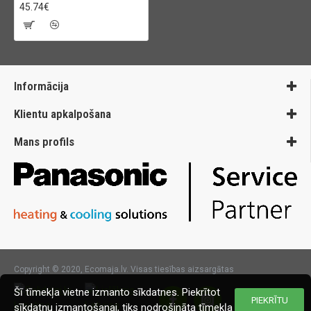
45.74€
Informācija
Klientu apkalpošana
Mans profils
Copyright © 2020, Ecomaja.lv. Visas tiesības aizsargātas
Šī tīmekļa vietne izmanto sīkdatnes. Piekrītot
PIEKRĪTU
sīkdatņu izmantošanai, tiks nodrošināta tīmekļa