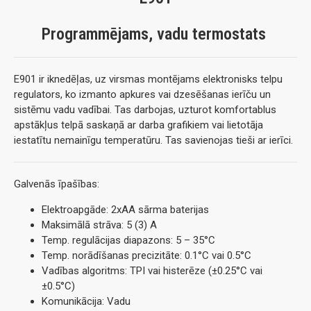
Programmējams, vadu termostats
E901 ir iknedēļas, uz virsmas montējams elektronisks telpu
regulators, ko izmanto apkures vai dzesēšanas ierīču un
sistēmu vadu vadībai. Tas darbojas, uzturot komfortablus
apstākļus telpā saskaņā ar darba grafikiem vai lietotāja
iestatītu nemainīgu temperatūru. Tas savienojas tieši ar ierīci.
Galvenās īpašības:
Elektroapgāde: 2xAA sārma baterijas
Maksimālā strāva: 5 (3) A
Temp. regulācijas diapazons: 5 – 35°C
Temp. norādīšanas precizitāte: 0.1°C vai 0.5°C
Vadības algoritms: TPI vai histerēze (±0.25°C vai
±0.5°C)
Komunikācija: Vadu