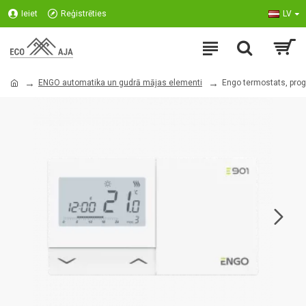
Ieiet
Reģistrēties
LV
ENGO automatika un gudrā mājas elementi
Engo termostats, pr