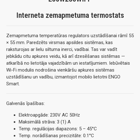
Interneta zemapmetuma termostats
Zemapmetuma temperatūras regulators uzstādīšanai rāmī 55
× 55 mm. Paredzēts virsmas apsildes sistēmas, kas
raksturojas ar lielu siltuma inerci, vadībai. Tas var vadīt
jebkādu citu apkures veidu, kā arī dzesēšanas sistēmas —
atkarībā no lietotāja vajadzībām un iestatījumiem. Iebūvētais
Wi-Fi modulis nodrošina vienkāršu apkures sistēmas
uzstādīšanu un vadību, izmantojot mobilo lietotni ENGO
Smart.
Galvenās īpašības:
Elektroapgāde: 230V AC 50Hz
Maksimālā strāva: 3 (1) A
Temp. regulācijas diapazons: 5 – 45°C
Temp. norādīšanas precizitāte: 0.1°C