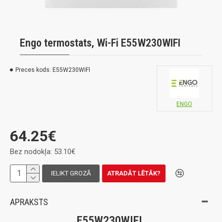
Engo termostats, Wi-Fi E55W230WIFI
Preces kods:
E55W230WIFI
ENGO
64.25€
Bez nodokļa: 53.10€
IELIKT GROZĀ
ATRADĀT LĒTĀK?
APRAKSTS
E55W230WIFI