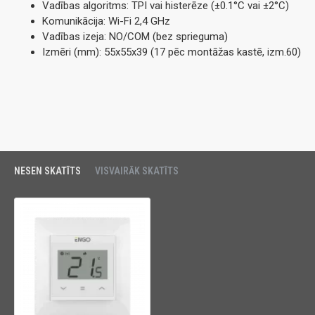
Vadības algoritms: TPI vai histerēze (±0.1°C vai ±2°C)
Komunikācija: Wi-Fi 2,4 GHz
Vadības izeja: NO/COM (bez sprieguma)
Izmēri (mm): 55x55x39 (17 pēc montāžas kastē, izm.60)
NESEN SKATĪTS
VISVAIRĀK SKATĪTS