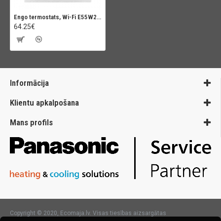
Engo termostats, Wi-Fi E55W230WIFI
64.25€
Informācija
Klientu apkalpošana
Mans profils
Copyright © 2020, Ecomaja.lv. Visas tiesības aizsargātas