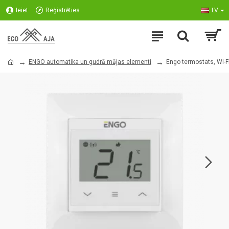
Ieiet
Reģistrēties
LV
ENGO automatika un gudrā mājas elementi
Engo termostats, Wi-