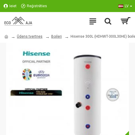
Ieiet
Reģistrēties
LV
Ūdens tvertnes
Boileri
Hisense 300L (HDHWT-300L30HE) boile