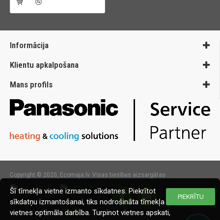
Informācija
Klientu apkalpošana
Mans profils
Copyright © 2020, Ecomaja.lv. Visas tiesības aizsargātas
Šī tīmekļa vietne izmanto sīkdatnes. Piekrītot
PIEKRĪTU
sīkdatņu izmantošanai, tiks nodrošināta tīmekļa
vietnes optimāla darbība. Turpinot vietnes apskati,