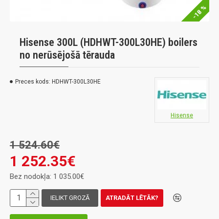
-18 %
Hisense 300L (HDHWT-300L30HE) boilers
no nerūsējošā tērauda
Preces kods:
HDHWT-300L30HE
Hisense
1 524.60€
1 252.35€
Bez nodokļa: 1 035.00€
IELIKT GROZĀ
ATRADĀT LĒTĀK?