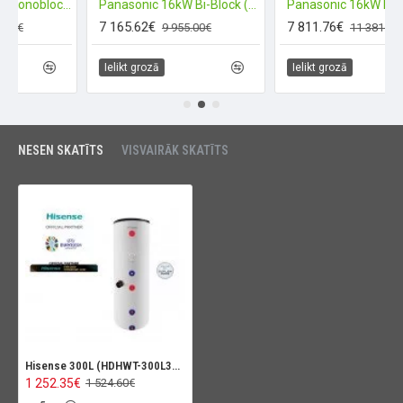
Panasonic 12kW Monoblock (T-CAP)
Panasonic 16kW Bi-Block (High Perfomance)
7 165.62€
7 811.76€
9 955.00€
11 381.01€
Ielikt grozā
Ielikt grozā
NESEN SKATĪTS
VISVAIRĀK SKATĪTS
Hisense 300L (HDHWT-300L30HE) boilers no nerūsējošā tērauda
1 252.35€
1 524.60€