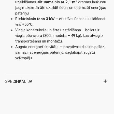
uzsildīšanas
siltummainis ar 2,1 m²
virsmas laukumu
ļauj maksimāli ātri uzsildīt ūdeni un optimizēt enerģijas
patēriņu.
Elektriskais tens 3 kW
– efektīvai ūdens uzsildīšanai
virs +55°C.
Viegla konstrukcija un ērta uzstādīšana – boilers ir
viegls pēc svara (300L modelis – 49 kg), kas atvieglo
transportēšanu un montāžu.
Augsta energoefektivitāte – inovatīvais dizains palīdz
samazināt enerģijas patēriņu, saglabājot augstu
veiktspēju.
SPECIFIKĀCIJA