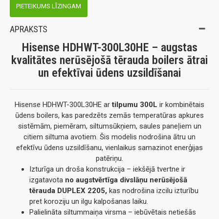
PIETEIKUMS LĪZINGAM
APRAKSTS
Hisense HDHWT-300L30HE – augstas
kvalitātes nerūsējošā tērauda boilers ātrai
un efektīvai ūdens uzsildīšanai
Hisense HDHWT-300L30HE ar
tilpumu 300L
ir kombinētais
ūdens boilers, kas paredzēts zemās temperatūras apkures
sistēmām, piemēram, siltumsūkņiem, saules paneļiem un
citiem siltuma avotiem. Šis modelis nodrošina ātru un
efektīvu ūdens uzsildīšanu, vienlaikus samazinot enerģijas
patēriņu.
Izturīga un droša konstrukcija – iekšējā tvertne ir
izgatavota
no augstvērtīga divslāņu nerūsējošā
tērauda DUPLEX 2205,
kas nodrošina izcilu izturību
pret koroziju un ilgu kalpošanas laiku.
Palielināta siltummaiņa virsma – iebūvētais netiešās