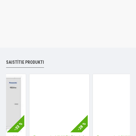
SAISTĪTIE PRODUKTI
-33 %
-28 %
-3