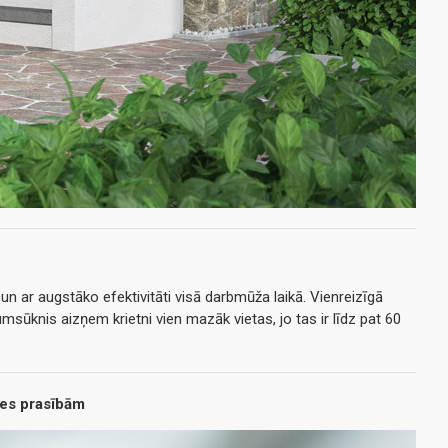
n ar augstāko efektivitāti visā darbmūža laikā. Vienreizīgā
umsūknis aizņem krietni vien mazāk vietas, jo tas ir līdz pat 60
nes prasībām