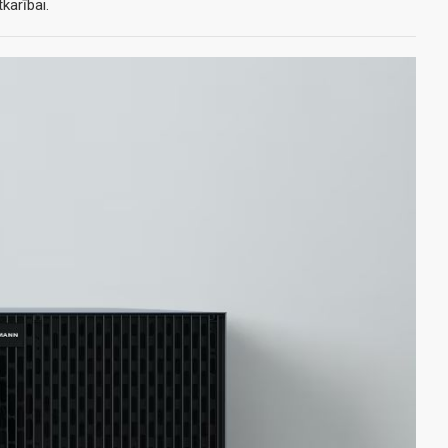
karībai.