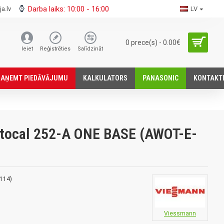
Darba laiks: 10:00 - 16:00
a.lv
LV
0 prece(s) - 0.00€
Ieiet
Reģistrēties
Salīdzināt
SАŅEMT PIEDĀVĀJUMU
KALKULATORS
PANASONIC
KONTAKT
tocal 252-A ONE BASE (AWOT-E-
114)
Viessmann