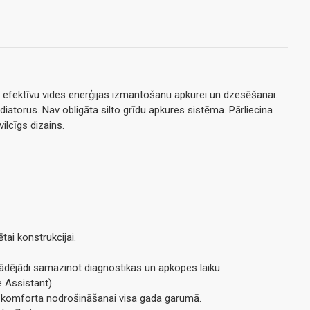
 efektīvu vides enerģijas izmantošanu apkurei un dzesēšanai.
iatorus. Nav obligāta silto grīdu apkures sistēma. Pārliecina
ilcīgs dizains.
tai konstrukcijai.
ādējādi samazinot diagnostikas un apkopes laiku.
e Assistant).
ta komforta nodrošināšanai visa gada garumā.