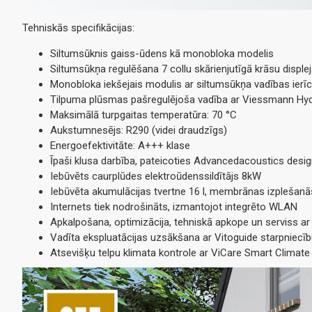
Tehniskās specifikācijas:
Siltumsūknis gaiss-ūdens kā monobloka modelis
Siltumsūkņa regulēšana 7 collu skārienjutīgā krāsu disple
Monobloka iekšejais modulis ar siltumsūkņa vadības ierīc
Tilpuma plūsmas pašregulējoša vadība ar Viessmann Hy
Maksimālā turpgaitas temperatūra: 70 °C
Aukstumnesējs: R290 (videi draudzīgs)
Energoefektivitāte: A+++ klase
Īpaši klusa darbība, pateicoties Advancedacoustics desi
Iebūvēts caurplūdes elektroūdenssildītājs 8kW
Iebūvēta akumulācijas tvertne 16 l, membrānas izplešanās
Internets tiek nodrošināts, izmantojot integrēto WLAN
Apkalpošana, optimizācija, tehniskā apkope un serviss ar 
Vadīta ekspluatācijas uzsākšana ar Vitoguide starpniecī
Atsevišķu telpu klimata kontrole ar ViCare Smart Climat