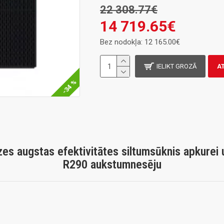
22 308.77€
14 719.65€
Bez nodokļa: 12 165.00€
IELIKT GROZĀ
A
-34 %
es augstas efektivitātes siltumsūknis apkurei 
R290 aukstumnesēju