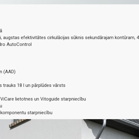
jā
i, augstas efektivitātes cirkulācijas sūknis sekundārajam kontūram, 
dro AutoControl
gn (AAD)
 trauks 18 l un pārplūdes vārsts
ViCare lietotnes un Vitoguide starpniecību
bu
e komponentu starpniecību