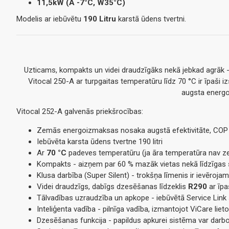
11,5kW (A -7°C, W35°C)
Modelis ar iebūvētu
190 Litru
karstā ūdens tvertni.
Uzticams, kompakts un videi draudzīgāks nekā jebkad agrāk -
Vitocal 250-A ar turpgaitas temperatūru līdz 70 °C ir īpaši 
augsta energoe
Vitocal 252-A galvenās priekšrocības:
Zemās energoizmaksas nosaka augstā efektivitāte, COP (ef
Iebūvēta karsta ūdens tvertne 190 litri
Ar
70 °C
padeves temperatūru (ja āra temperatūra nav ze
Kompakts - aizņem par 60 % mazāk vietas nekā līdzīgas s
Klusa darbība (Super Silent) - trokšņa līmenis ir ievērojam
Videi draudzīgs, dabīgs dzesēšanas līdzeklis
R290
ar īp
Tālvadības uzraudzība un apkope - iebūvētā Service Link
Inteliģenta vadība - pilnīga vadība, izmantojot ViCare lie
Dzesēšanas funkcija - papildus apkurei sistēma var darbo