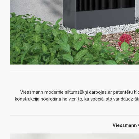
Viessmann modernie siltumsūkņi darbojas ar patentētu hidra
konstrukcija nodrošina ne vien to, ka speciālists var daudz ātr
Viessmann O