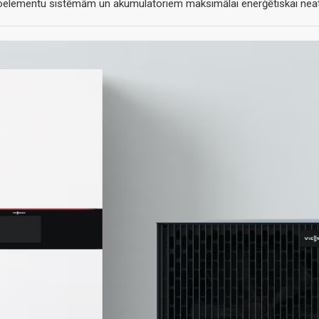
toelementu sistēmām un akumulatoriem maksimālai enerģētiskai neat