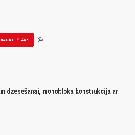
TRADĀT LĒTĀK?
un dzesēšanai, monobloka konstrukcijā ar