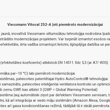
Viessmann Vitocal 252-A ļoti piemērots modernizācijai
 jaunā, inovatīvā Viessmann siltumsūkņu tehnoloģija nodrošina īpaši
izstrādāts modernizācijas projektiem. Var turpināt izmantot esošos rad
fektivitāte, ērta vadība izmantojot lietotni, ilgtspējīga darbība un piev
ektivitātes koeficients) atbilstoši EN 14511: līdz 5,3 (ar A7/ W35)
māka par–10 °C) labi piemēroti modernizācijai
istēmas, pateicoties patentētajai Hydro AutoControl® tehnoloģijai.
i samazināts, pateicoties inteliģentai ventilatora kontrolei un optimizē
aši zemu GWP, kas atbilst 3 (GWP = Global Warming Potential)
 sistēma ļauj automātiski ziņot par defektiem Viessmann servisam, t
totni, kā arī integrācija ar viedo māju sistēmām (Amazon Alexa, Googl
ties arī gaisa kondicionēšanas režīmā, tādējādi tā ir ideāli piemēro