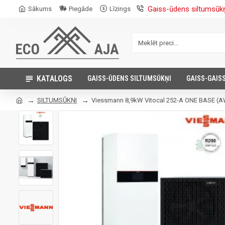
Gaiss-ūdens siltumsūk
Sākums
Piegāde
Līzings
KATALOGS
GAISS-ŪDENS SILTUMSŪKŅI
GAISS-GAIS
SILTUMSŪKŅI
Viessmann 8,9kW Vitocal 252-A ONE BASE (