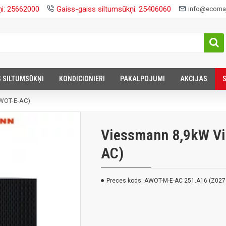
ņi: 25662000
Gaiss-gaiss siltumsūkņi: 25406060
info@ecomaj
S SILTUMSŪKŅI
KONDICIONIERI
PAKALPOJUMI
AKCIJAS
AWOT-E-AC)
Viessmann 8,9kW Vi
AC)
Preces kods:
AWOT-M-E-AC 251.A16 (Z027