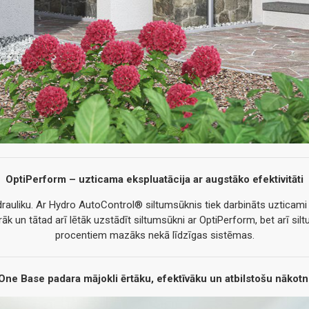
OptiPerform – uzticama ekspluatācija ar augstāko efektivitāti
uliku. Ar Hydro AutoControl® siltumsūknis tiek darbināts uzticami u
āk un tātad arī lētāk uzstādīt siltumsūkni ar OptiPerform, bet arī silt
procentiem mazāks nekā līdzīgas sistēmas.
ne Base padara mājokli ērtāku, efektīvāku un atbilstošu nākot