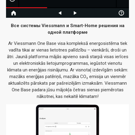
Все системы Viessmann и Smart-Home решения на
одной платформе
Ar Viessmann One Base visa kompleksā energosistēma tiek
vadīta tikai ar vienas lietotnes palīdzību – vienkārši, droši un
ātri. Jaunā platforma mājās apvieno savā starpā visas ierīces
un elektroniskās lietojumprogrammas, iegūstot vienotu
klimata un enerģijas risinājumu. Ar visnotaļ izdevīgām sekām:
mazāks enerģijas patēriņš, mazāka CO₂ emisija un vienmēr
aktualizēts pārskats par pašreizējām izmaksām. Viessmann
One Base padara jūsu mājokļa četras sienas piemērotas
nākotnei, kas nekaitē klimatam!