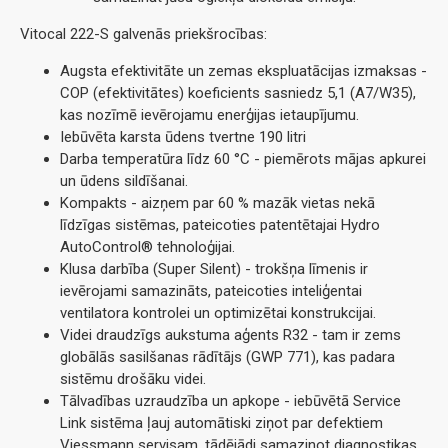
Vitocal 222-S galvenās priekšrocības:
Augsta efektivitāte un zemas ekspluatācijas izmaksas -
COP (efektivitātes) koeficients sasniedz 5,1 (A7/W35),
kas nozīmē ievērojamu enerģijas ietaupījumu.
Iebūvēta karsta ūdens tvertne 190 litri
Darba temperatūra līdz 60 °C - piemērots mājas apkurei
un ūdens sildīšanai.
Kompakts - aizņem par 60 % mazāk vietas nekā
līdzīgas sistēmas, pateicoties patentētajai Hydro
AutoControl® tehnoloģijai.
Klusa darbība (Super Silent) - trokšņa līmenis ir
ievērojami samazināts, pateicoties inteliģentai
ventilatora kontrolei un optimizētai konstrukcijai.
Videi draudzīgs aukstuma aģents R32 - tam ir zems
globālās sasilšanas rādītājs (GWP 771), kas padara
sistēmu drošāku videi.
Tālvadības uzraudzība un apkope - iebūvētā Service
Link sistēma ļauj automātiski ziņot par defektiem
Viessmann servisam, tādējādi samazinot diagnostikas