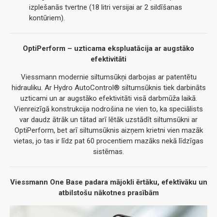
izplešanās tvertne (18 litri versijai ar 2 sildīšanas
kontūriem).
OptiPerform – uzticama ekspluatācija ar augstāko
efektivitāti
Viessmann modernie siltumsūkņi darbojas ar patentētu
hidrauliku. Ar Hydro AutoControl® siltumsūknis tiek darbināts
uzticami un ar augstāko efektivitāti visā darbmūža laikā.
Vienreizīgā konstrukcija nodrošina ne vien to, ka speciālists
var daudz ātrāk un tātad arī lētāk uzstādīt siltumsūkni ar
OptiPerform, bet arī siltumsūknis aizņem krietni vien mazāk
vietas, jo tas ir līdz pat 60 procentiem mazāks nekā līdzīgas
sistēmas.
Viessmann One Base padara mājokli ērtāku, efektīvāku un
atbilstošu nākotnes prasībām