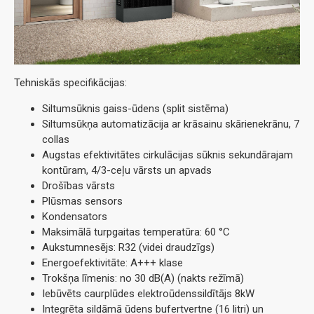
Tehniskās specifikācijas:
Siltumsūknis gaiss-ūdens (split sistēma)
Siltumsūkņa automatizācija ar krāsainu skārienekrānu, 7
collas
Augstas efektivitātes cirkulācijas sūknis sekundārajam
kontūram, 4/3-ceļu vārsts un apvads
Drošības vārsts
Plūsmas sensors
Kondensators
Maksimālā turpgaitas temperatūra: 60 °C
Aukstumnesējs: R32 (videi draudzīgs)
Energoefektivitāte: A+++ klase
Trokšņa līmenis: no 30 dB(A) (nakts režīmā)
Iebūvēts caurplūdes elektroūdenssildītājs 8kW
Integrēta sildāmā ūdens bufertvertne (16 litri) un