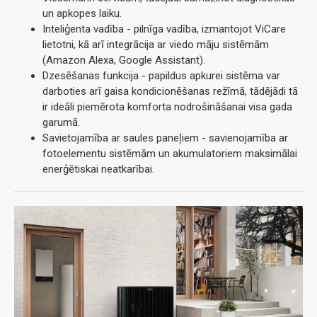
un apkopes laiku.
Inteliģenta vadība - pilnīga vadība, izmantojot ViCare
lietotni, kā arī integrācija ar viedo māju sistēmām
(Amazon Alexa, Google Assistant).
Dzesēšanas funkcija - papildus apkurei sistēma var
darboties arī gaisa kondicionēšanas režīmā, tādējādi tā
ir ideāli piemērota komforta nodrošināšanai visa gada
garumā.
Savietojamība ar saules paneļiem - savienojamība ar
fotoelementu sistēmām un akumulatoriem maksimālai
enerģētiskai neatkarībai.