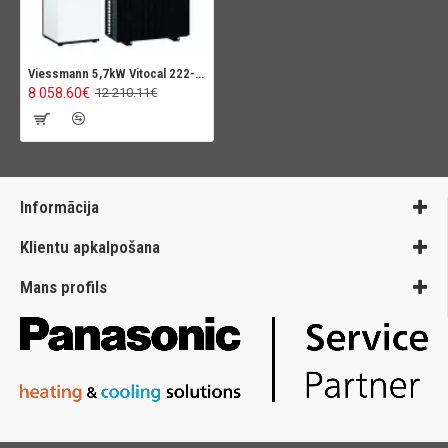
Viessmann 5,7kW Vitocal 222-S ONE BASE (AWBT-M-E-AC-AF)
8 058.60€
12 210.11€
Informācija
Klientu apkalpošana
Mans profils