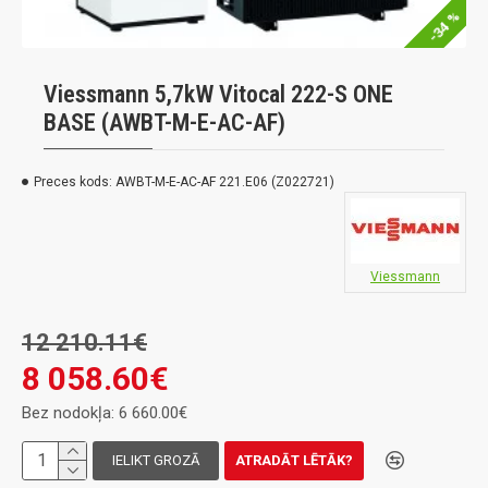
-34 %
Viessmann 5,7kW Vitocal 222-S ONE
BASE (AWBT-M-E-AC-AF)
Preces kods:
AWBT-M-E-AC-AF 221.E06 (Z022721)
Viessmann
12 210.11€
8 058.60€
Bez nodokļa: 6 660.00€
IELIKT GROZĀ
ATRADĀT LĒTĀK?