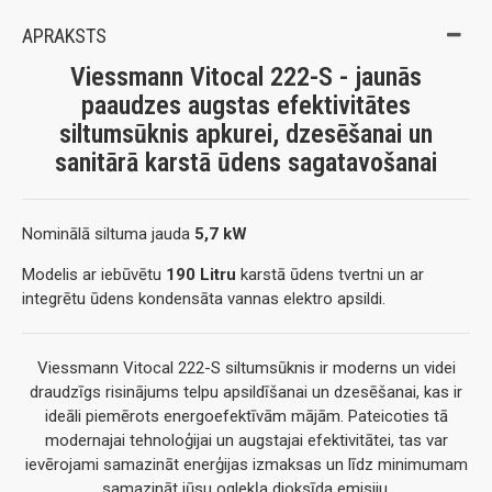
APRAKSTS
Viessmann Vitocal 222-S - jaunās
paaudzes augstas efektivitātes
siltumsūknis apkurei, dzesēšanai un
sanitārā karstā ūdens sagatavošanai
Nominālā siltuma jauda
5,7 kW
Modelis ar iebūvētu
190 Litru
karstā ūdens tvertni un ar
integrētu ūdens kondensāta vannas elektro apsildi.
Viessmann Vitocal 222-S siltumsūknis ir moderns un videi
draudzīgs risinājums telpu apsildīšanai un dzesēšanai, kas ir
ideāli piemērots energoefektīvām mājām. Pateicoties tā
modernajai tehnoloģijai un augstajai efektivitātei, tas var
ievērojami samazināt enerģijas izmaksas un līdz minimumam
samazināt jūsu oglekļa dioksīda emisiju.