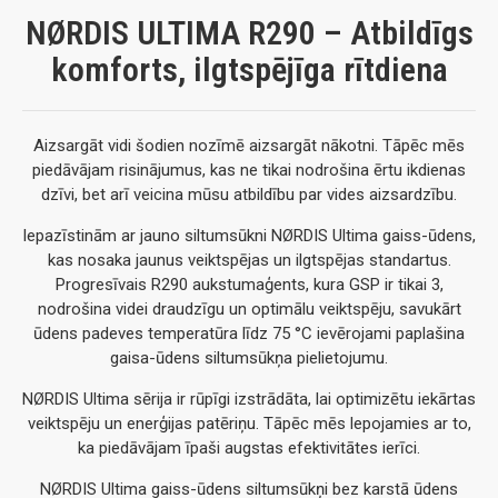
NØRDIS ULTIMA R290 – Atbildīgs
komforts, ilgtspējīga rītdiena
Aizsargāt vidi šodien nozīmē aizsargāt nākotni. Tāpēc mēs
piedāvājam risinājumus, kas ne tikai nodrošina ērtu ikdienas
dzīvi, bet arī veicina mūsu atbildību par vides aizsardzību.
Iepazīstinām ar jauno siltumsūkni NØRDIS Ultima gaiss-ūdens,
kas nosaka jaunus veiktspējas un ilgtspējas standartus.
Progresīvais R290 aukstumaģents, kura GSP ir tikai 3,
nodrošina videi draudzīgu un optimālu veiktspēju, savukārt
ūdens padeves temperatūra līdz 75 °C ievērojami paplašina
gaisa-ūdens siltumsūkņa pielietojumu.
NØRDIS Ultima sērija ir rūpīgi izstrādāta, lai optimizētu iekārtas
veiktspēju un enerģijas patēriņu. Tāpēc mēs lepojamies ar to,
ka piedāvājam īpaši augstas efektivitātes ierīci.
NØRDIS Ultima gaiss-ūdens siltumsūkņi bez karstā ūdens