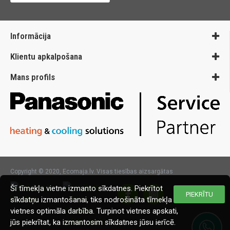
Informācija
Klientu apkalpošana
Mans profils
Copyright © 2020, Ecomaja.lv. Visas tiesības aizsargātas
Šī tīmekļa vietne izmanto sīkdatnes. Piekrītot
PIEKRĪTU
sīkdatņu izmantošanai, tiks nodrošināta tīmekļa
vietnes optimāla darbība. Turpinot vietnes apskati,
jūs piekrītat, ka izmantosim sīkdatnes jūsu ierīcē.