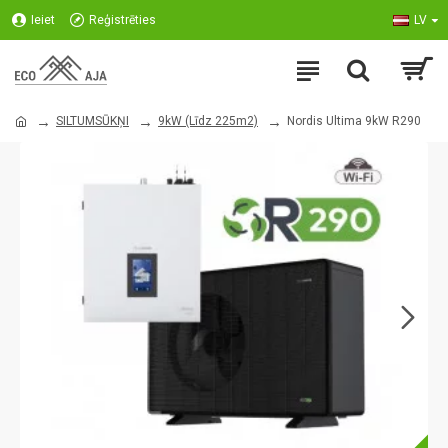
Ieiet
Reģistrēties
LV
SILTUMSŪKŅI
9kW (Līdz 225m2)
Nordis Ultima 9kW R290