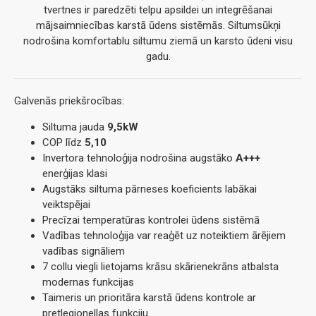
tvertnes ir paredzēti telpu apsildei un integrēšanai
mājsaimniecības karstā ūdens sistēmās. Siltumsūkņi
nodrošina komfortablu siltumu ziemā un karsto ūdeni visu
gadu.
Galvenās priekšrocības:
Siltuma jauda
9,5kW
COP līdz
5,10
Invertora tehnoloģija nodrošina augstāko
A+++
enerģijas klasi
Augstāks siltuma pārneses koeficients labākai
veiktspējai
Precīzai temperatūras kontrolei ūdens sistēmā
Vadības tehnoloģija var reaģēt uz noteiktiem ārējiem
vadības signāliem
7 collu viegli lietojams krāsu skārienekrāns atbalsta
modernas funkcijas
Taimeris un prioritāra karstā ūdens kontrole ar
pretlegionellas funkciju