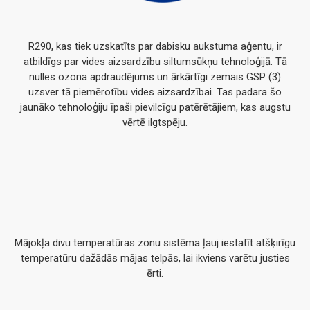
R290, kas tiek uzskatīts par dabisku aukstuma aģentu, ir
atbildīgs par vides aizsardzību siltumsūkņu tehnoloģijā. Tā
nulles ozona apdraudējums un ārkārtīgi zemais GSP (3)
uzsver tā piemērotību vides aizsardzībai. Tas padara šo
jaunāko tehnoloģiju īpaši pievilcīgu patērētājiem, kas augstu
vērtē ilgtspēju.
Mājokļa divu temperatūras zonu sistēma ļauj iestatīt atšķirīgu
temperatūru dažādās mājas telpās, lai ikviens varētu justies
ērti.