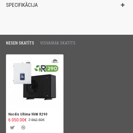
SPECIFIKĀCIJA
NESEN SKATĪTS
VISVAIRĀK SKATĪTS
Nordis Ultima 9kW R290
6 050.00€
7 562.50€