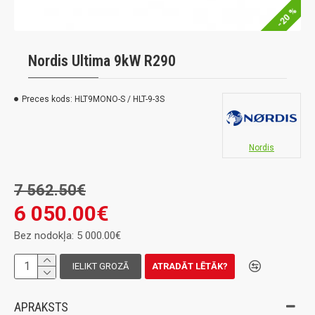
-20 %
Nordis Ultima 9kW R290
Preces kods:
HLT9MONO-S / HLT-9-3S
Nordis
7 562.50€
6 050.00€
Bez nodokļa: 5 000.00€
IELIKT GROZĀ
ATRADĀT LĒTĀK?
APRAKSTS