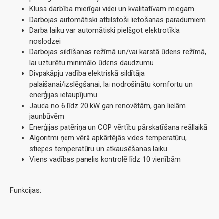
Klusa darbība mierīgai videi un kvalitatīvam miegam
Darbojas automātiski atbilstoši lietošanas paradumiem
Darba laiku var automātiski pielāgot elektrotīkla
noslodzei
Darbojas sildīšanas režīmā un/vai karstā ūdens režīmā,
lai uzturētu minimālo ūdens daudzumu.
Divpakāpju vadība elektriskā sildītāja
palaišanai/izslēgšanai, lai nodrošinātu komfortu un
enerģijas ietaupījumu.
Jauda no 6 līdz 20 kW gan renovētām, gan lielām
jaunbūvēm
Enerģijas patēriņa un COP vērtību pārskatīšana reāllaikā
Algoritmi ņem vērā apkārtējās vides temperatūru,
stiepes temperatūru un atkausēšanas laiku
Viens vadības panelis kontrolē līdz 10 vienībām
Funkcijas: