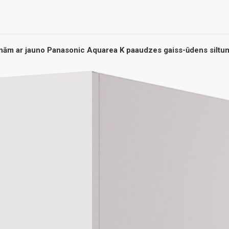
inām ar jauno Panasonic Aquarea K paaudzes gaiss-ūdens silt