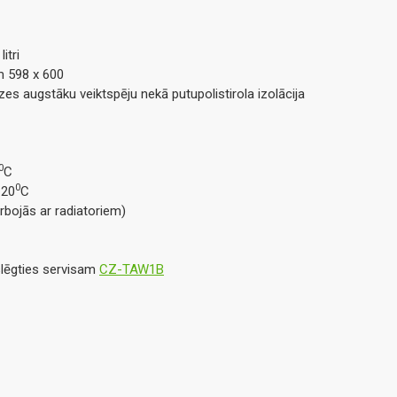
itri
m 598 x 600
zes augstāku veiktspēju nekā putupolistirola izolācija
0
C
0
 20
C
rbojās ar radiatoriem)
eslēgties servisam
CZ-TAW1B