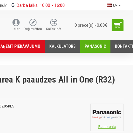
Darba laiks: 10:00 - 16:00
a.lv
LV
0 prece(s) - 0.00€
Ieiet
Reģistrēties
Salīdzināt
SАŅEMT PIEDĀVĀJUMU
KALKULATORS
PANASONIC
KONTAKT
ea K paaudzes All in One (R32)
DZ05KE5
Panasonic