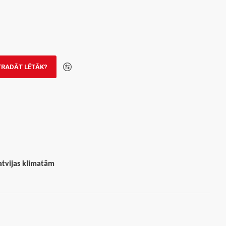
TRADĀT LĒTĀK?
atvijas klimatām