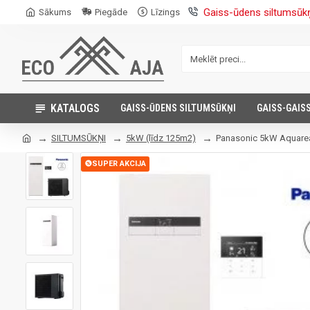
Gaiss-ūdens siltumsūk
Sākums
Piegāde
Līzings
KATALOGS
GAISS-ŪDENS SILTUMSŪKŅI
GAISS-GAIS
SILTUMSŪKŅI
5kW (līdz 125m2)
Panasonic 5kW Aquarea
SUPER AKCIJA