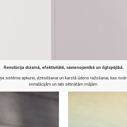
Revolūcija dizainā, efektivitātē, savienojamībā un ilgtspējībā.
ņa sistēma apkurei, dzesēšanai un karstā ūdens ražošanai, kas nodroši
instalācijām un labi siltinātām mājām.