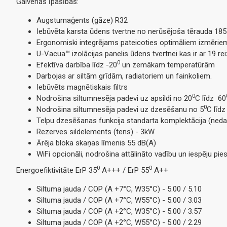
Galvenās īpašības:
Augstumaģents (gāze) R32
Iebūvēta karsta ūdens tvertne no nerūsējoša tērauda 185 l
Ergonomiski integrējams pateicoties optimāliem izmērie
U-Vacua™ izolācijas panelis ūdens tvertnei kas ir ar 19 rei
0
Efektīva darbība līdz -20
un zemākam temperatūrām
Darbojas ar siltām grīdām, radiatoriem un fainkoliem.
Iebūvēts magnētiskais filtrs
0
Nodrošina siltumnesēja padevi uz apsildi no 20
C līdz 60
0
Nodrošina siltumnesēja padevi uz dzesēšanu no 5
C līdz
Telpu dzesēšanas funkcija standarta komplektācija (neda
Rezerves sildelements (tens) - 3kW
Ārēja bloka skaņas līmenis 55 dB(A)
WiFi opcionāli, nodrošina attālināto vadību un iespēju pi
0
0
Energoefiktivitāte ErP 35
A+++ / ErP 55
A++
Siltuma jauda / COP (A +7°C, W35°C) - 5.00 / 5.10
Siltuma jauda / COP (A +7°C, W55°C) - 5.00 / 3.03
Siltuma jauda / COP (A +2°C, W35°C) - 5.00 / 3.57
Siltuma jauda / COP (A +2°C, W55°C) - 5.00 / 2.29