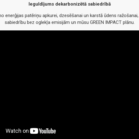
Ieguldījums dekarbonizētā sabiedrībā
 enerģijas patēriņu apkurei, dzesēšanai un karstā ūdens ražošanai, k
sabiedrību bez oglekļa emisijām un mūsu GREEN IMPACT plānu.