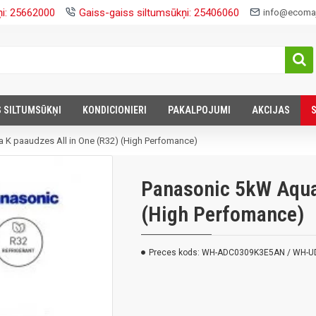
ņi: 25662000
Gaiss-gaiss siltumsūkņi: 25406060
info@ecomaj
S SILTUMSŪKŅI
KONDICIONIERI
PAKALPOJUMI
AKCIJAS
 K paaudzes All in One (R32) (High Perfomance)
Panasonic 5kW Aquar
(High Perfomance)
Preces kods:
WH-ADC0309K3E5AN / WH-U