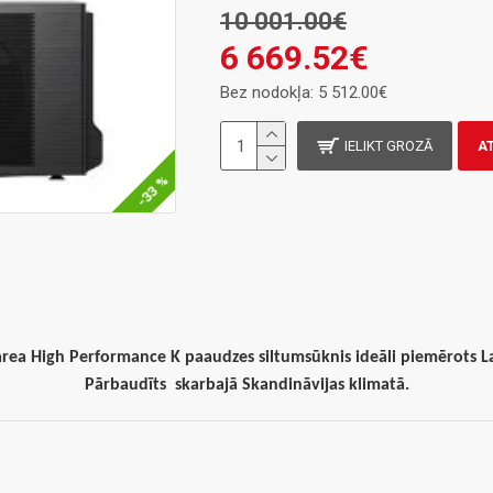
10 001.00€
6 669.52€
Bez nodokļa: 5 512.00€
IELIKT GROZĀ
A
-33 %
ea High Performance K paaudzes siltumsūknis ideāli piemērots L
Pārbaudīts skarbajā Skandināvijas klimatā.