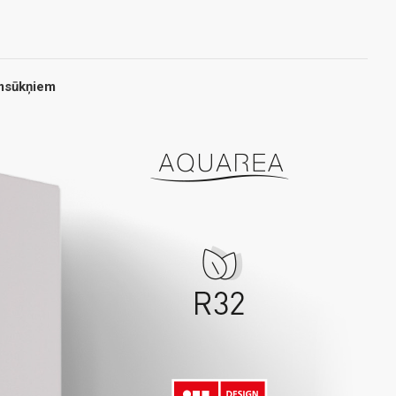
umsūkņiem