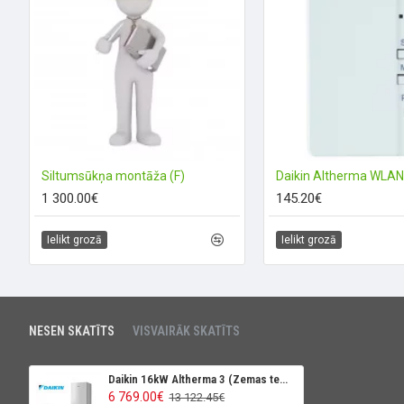
Siltumsūkņa montāža (F)
Daikin Altherma WLAN
1 300.00€
145.20€
Ielikt grozā
Ielikt grozā
NESEN SKATĪTS
VISVAIRĀK SKATĪTS
Daikin 16kW Altherma 3 (Zemas temperatūras siltumsūknis), ar dzesēšanas funkciju
6 769.00€
13 122.45€