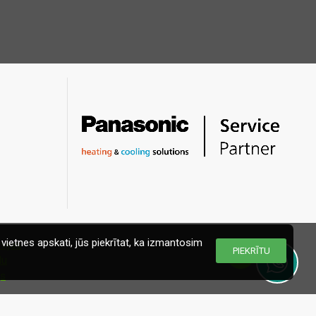
vietnes apskati, jūs piekrītat, ka izmantosim
PIEKRĪTU