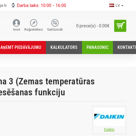
Darba laiks: 10:00 - 16:00
a.lv
LV
0 prece(s) - 0.00€
Ieiet
Reģistrēties
Salīdzināt
SАŅEMT PIEDĀVĀJUMU
KALKULATORS
PANASONIC
KONTAKT
ma 3 (Zemas temperatūras
zesēšanas funkciju
Daikin