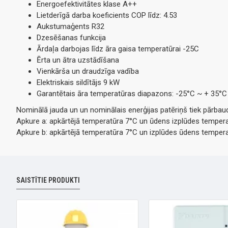
Energoefektivitātes klase A++
Lietderīgā darba koeficients COP līdz: 4.53
Aukstumaģents R32
Dzesēšanas funkcija
Ārdaļa darbojas līdz āra gaisa temperatūrai -25C
Ērta un ātra uzstādīšana
Vienkārša un draudzīga vadība
Elektriskais sildītājs 9 kW
Garantētais āra temperatūras diapazons: -25°C ~ + 35°C
Nominālā jauda un un nominālais enerģijas patēriņš tiek pārba
Apkure a: apkārtējā temperatūra 7°C un ūdens izplūdes temper
Apkure b: apkārtējā temperatūra 7°C un izplūdes ūdens temper
SAISTĪTIE PRODUKTI