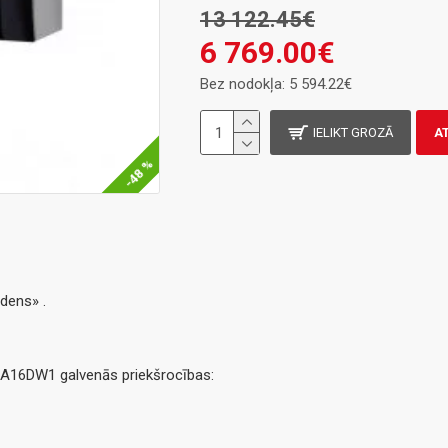
13 122.45€
6 769.00€
Bez nodokļa: 5 594.22€
IELIKT GROZĀ
A
-48 %
ūdens» .
A16DW1 galvenās priekšrocības: