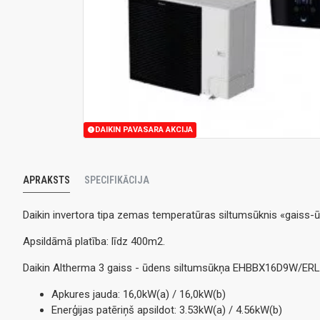
DAIKIN PAVASARA AKCIJA
APRAKSTS
SPECIFIKĀCIJA
Daikin invertora tipa zemas temperatūras siltumsūknis «gaiss-
Apsildāmā platība: līdz 400m2.
Daikin Altherma 3 gaiss - ūdens siltumsūkņa EHBBX16D9W/ERL
Apkures jauda: 16,0kW(a) / 16,0kW(b)
Enerģijas patēriņš apsildot: 3.53kW(a) / 4.56kW(b)