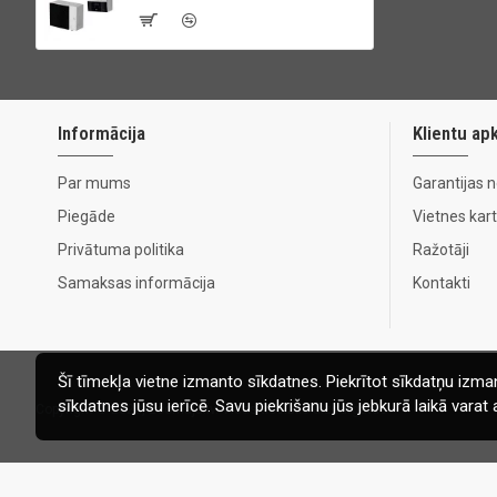
Informācija
Klientu ap
Par mums
Garantijas 
Piegāde
Vietnes kar
Privātuma politika
Ražotāji
Samaksas informācija
Kontakti
Šī tīmekļa vietne izmanto sīkdatnes. Piekrītot sīkdatņu izman
sīkdatnes jūsu ierīcē. Savu piekrišanu jūs jebkurā laikā vara
Copyright © 2020, Ecomaja.lv. Visas tiesības aizsargātas