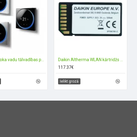
Daikin Madoka vadu tālvadības pults
Daikin Altherma WLAN kārtridžs WIFI
117.37€
Ielikt grozā