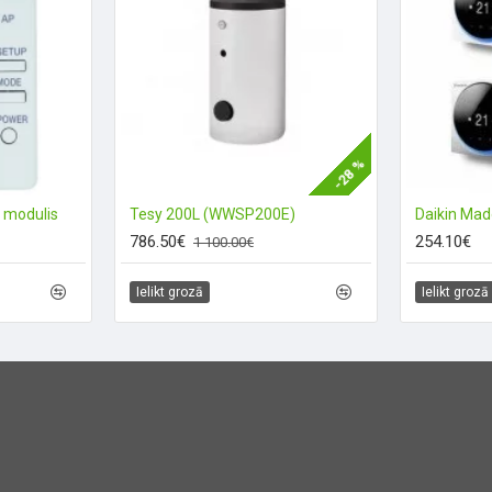
-28 %
 modulis
Tesy 200L (WWSP200E)
786.50€
254.10€
1 100.00€
Ielikt grozā
Ielikt grozā