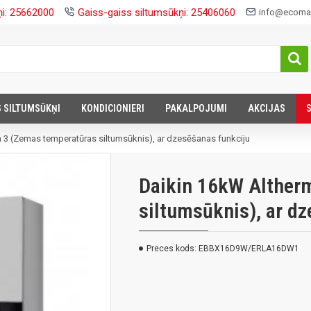
ņi: 25662000
Gaiss-gaiss siltumsūkņi: 25406060
info@ecomaj
S SILTUMSŪKŅI
KONDICIONIERI
PAKALPOJUMI
AKCIJAS
 3 (Zemas temperatūras siltumsūknis), ar dzesēšanas funkciju
Daikin 16kW Alther
siltumsūknis), ar d
Preces kods:
EBBX16D9W/ERLA16DW1