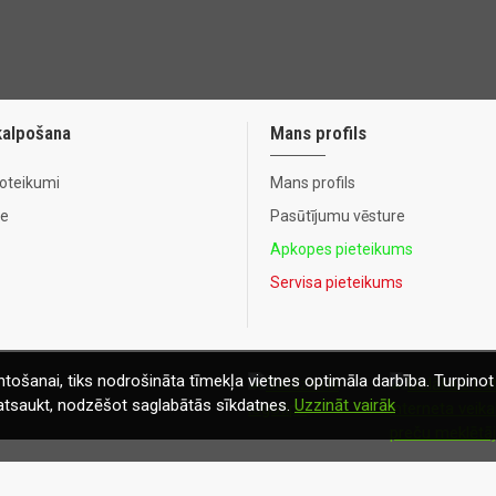
kalpošana
Mans profils
noteikumi
Mans profils
te
Pasūtījumu vēsture
Apkopes pieteikums
Servisa pieteikums
tošanai, tiks nodrošināta tīmekļa vietnes optimāla darbība. Turpinot 
t atsaukt, nodzēšot saglabātās sīkdatnes.
Uzzināt vairāk