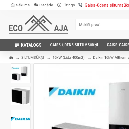
Gaiss-ūdens siltumsūk
Sākums
Piegāde
Līzings
KATALOGS
GAISS-ŪDENS SILTUMSŪKŅI
GAISS-GAIS
SILTUMSŪKŅI
16kW (Līdz 400m2)
Daikin 16kW Altherma