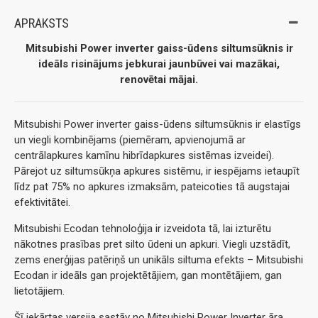
APRAKSTS
Mitsubishi Power inverter gaiss-ūdens siltumsūknis ir
ideāls risinājums jebkurai jaunbūvei vai mazākai,
renovētai mājai.
Mitsubishi Power inverter gaiss-ūdens siltumsūknis ir elastīgs
un viegli kombinējams (piemēram, apvienojumā ar
centrālapkures kamīnu hibrīdapkures sistēmas izveidei).
Pārejot uz siltumsūkņa apkures sistēmu, ir iespējams ietaupīt
līdz pat 75% no apkures izmaksām, pateicoties tā augstajai
efektivitātei.
Mitsubishi Ecodan tehnoloģija ir izveidota tā, lai izturētu
nākotnes prasības pret silto ūdeni un apkuri. Viegli uzstādīt,
zems enerģijas patēriņš un unikāls siltuma efekts – Mitsubishi
Ecodan ir ideāls gan projektētājiem, gan montētājiem, gan
lietotājiem.
Šī iekārtas versija sastāv no Mitsubishi Power Inverter āra