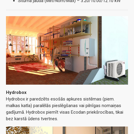
Situma jauda (Min/Nom/Max) – 3.20/10.00/12.10 kW
Hydrobox
Hydrobox ir paredzēts esošās apkures sistēmas (piem.
malkas katla) paralēlās pieslēgšanas vai pilnīgas nomaiņas
gadījumā. Hydrobox piemīt visas Ecodan priekšrocības, tikai
bez karstā ūdens tvertnes.