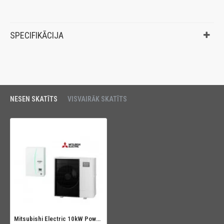
SPECIFIKĀCIJA
NESEN SKATĪTS
VISVAIRĀK SKATĪTS
Mitsubishi Electric 10kW Power Inverter Ecodan Hydrobox