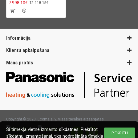
7 998.10€
12 118.15€
Informācija
Klientu apkalpošana
Mans profils
Copyright © 2020, Ecomaja.lv. Visas tiesības aizsargātas
Šī tīmekļa vietne izmanto sīkdatnes. Piekrītot
PIEKRĪTU
sīkdatņu izmantošanai, tiks nodrošināta tīmekļa