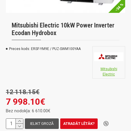
-34 %
Mitsubishi Electric 10kW Power Inverter
Ecodan Hydrobox
Preces kods:
ERSF-YM9E / PUZ-SWM100YAA
Mitsubishi
Electric
12 118.15€
7 998.10€
Bez nodokļa: 6 610.00€
IELIKT GROZĀ
ATRADĀT LĒTĀK?