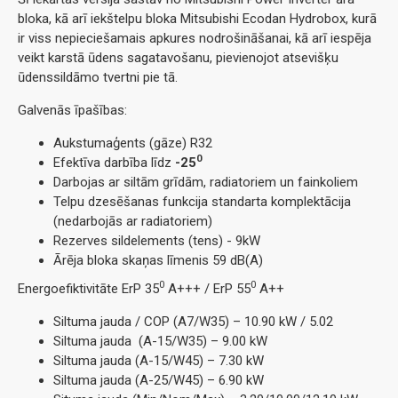
bloka, kā arī iekštelpu bloka Mitsubishi Ecodan Hydrobox, kurā
ir viss nepieciešamais apkures nodrošināšanai, kā arī iespēja
veikt karstā ūdens sagatavošanu, pievienojot atsevišķu
ūdenssildāmo tvertni pie tā.
Galvenās īpašības:
Aukstumaģents (gāze) R32
0
Efektīva darbība līdz
-25
Darbojas ar siltām grīdām, radiatoriem un fainkoliem
Telpu dzesēšanas funkcija standarta komplektācija
(nedarbojās ar radiatoriem)
Rezerves sildelements (tens) - 9kW
Ārēja bloka skaņas līmenis 59 dB(A)
0
0
Energoefiktivitāte ErP 35
A+++ / ErP 55
A++
Siltuma jauda / COP (A7/W35) – 10.90 kW / 5.02
Siltuma jauda (A-15/W35) – 9.00 kW
Siltuma jauda (A-15/W45) – 7.30 kW
Siltuma jauda (A-25/W45) – 6.90 kW