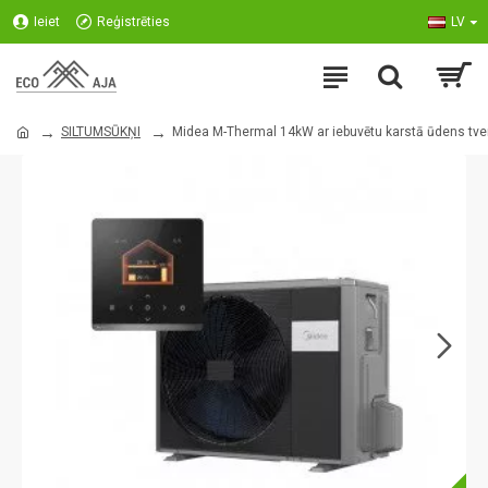
Ieiet
Reģistrēties
LV
SILTUMSŪKŅI
Midea M-Thermal 14kW ar iebuvētu karstā ūdens tve