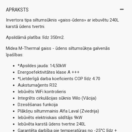
APRAKSTS
Invertora tipa siltumsūknis «gaiss-ūdens» ar iebuvētu 240L
karstā ūdens tvertni.
Apsildāmā platība: līdz 350m2.
Midea M-Thermal gaiss - ūdens siltumsūkņa galvenās
īpašības:
*
Apsildes jauda: 14,50kW
Energoefektivitātes klase A +++
*
Lietderīgā darba koeficients COP līdz 4.70
Aukstumaģents R32
Iebūvēts WiFi kontrolieris
Integrēts cirkulācijas sūknis Wilo (Vācija)
Dzesēšanas funkcija
Plākšņu siltummainis Alfa Laval (Zviedrija)
Iebūvēts elektriskais sildītājs 9kW
Iebūvēta karstā ūdens tvertne 240L
Garantēta darbība pie temperatūras no -25°C līdz +