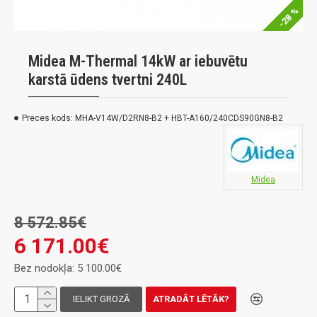
-28 %
Midea M-Thermal 14kW ar iebuvētu
karstā ūdens tvertni 240L
Preces kods:
MHA-V14W/D2RN8-B2 + HBT-A160/240CDS90GN8-B2
Midea
8 572.85€
6 171.00€
Bez nodokļa: 5 100.00€
IELIKT GROZĀ
ATRADĀT LĒTĀK?