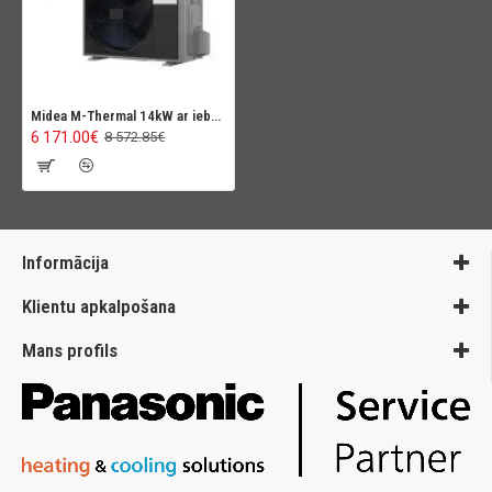
Midea M-Thermal 14kW ar iebuvētu karstā ūdens tvertni 240L
6 171.00€
8 572.85€
Informācija
Klientu apkalpošana
Mans profils