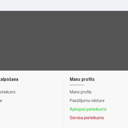
kalpošana
Mans profils
noteikumi
Mans profils
te
Pasūtījumu vēsture
Apkopes pieteikums
Servisa pieteikums