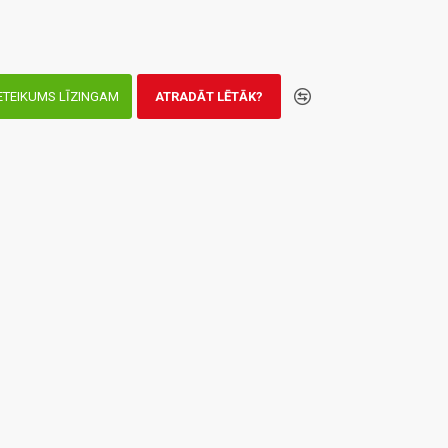
ETEIKUMS LĪZINGAM
ATRADĀT LĒTĀK?