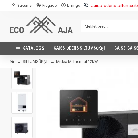
Gaiss-ūdens siltumsūk
Sākums
Piegāde
Līzings
KATALOGS
GAISS-ŪDENS SILTUMSŪKŅI
GAISS-GAIS
SILTUMSŪKŅI
Midea M-Thermal 12kW