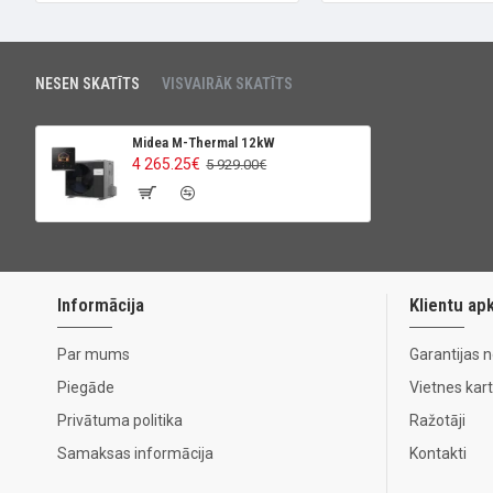
NESEN SKATĪTS
VISVAIRĀK SKATĪTS
Midea M-Thermal 12kW
4 265.25€
5 929.00€
Informācija
Klientu ap
Par mums
Garantijas 
Piegāde
Vietnes kar
Privātuma politika
Ražotāji
Samaksas informācija
Kontakti