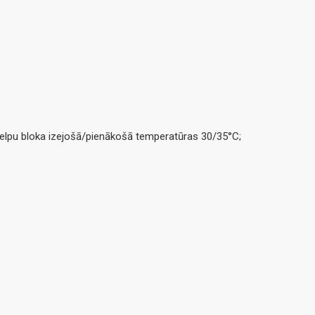
štelpu bloka izejošā/pienākošā temperatūras 30/35°C;