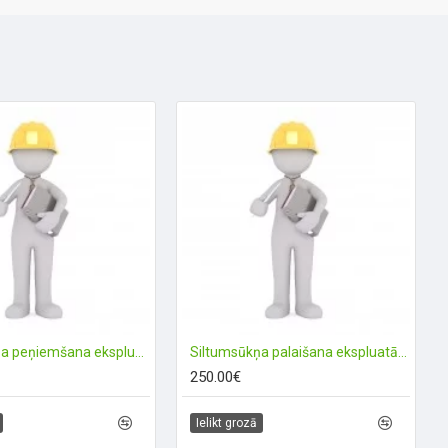
Siltumsūkņa peņiemšana ekspluatācijā
Siltumsūkņa palaišana ekspluatācijā
250.00€
Ielikt grozā