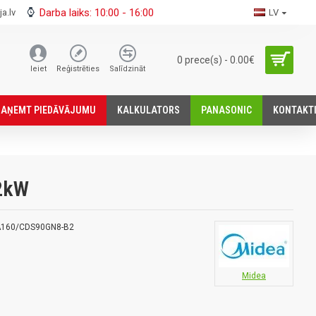
Darba laiks: 10:00 - 16:00
a.lv
LV
0 prece(s) - 0.00€
Ieiet
Reģistrēties
Salīdzināt
SАŅEMT PIEDĀVĀJUMU
KALKULATORS
PANASONIC
KONTAKT
2kW
A160/CDS90GN8-B2
Midea