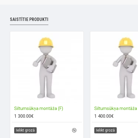
SAISTĪTIE PRODUKTI
Siltumsūkņa montāža (F)
Siltumsūkņa montāža 
1 300.00€
1 400.00€
Ielikt grozā
Ielikt grozā