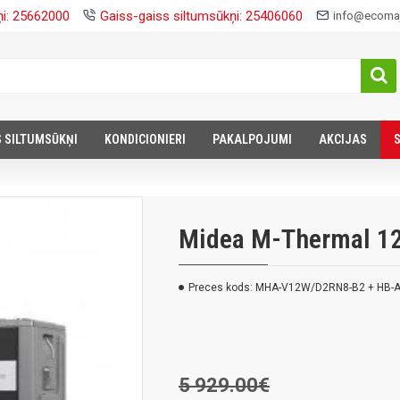
ņi: 25662000
Gaiss-gaiss siltumsūkņi: 25406060
info@ecomaj
S SILTUMSŪKŅI
KONDICIONIERI
PAKALPOJUMI
AKCIJAS
Midea M-Thermal 1
Preces kods:
MHA-V12W/D2RN8-B2 + HB-
5 929.00€