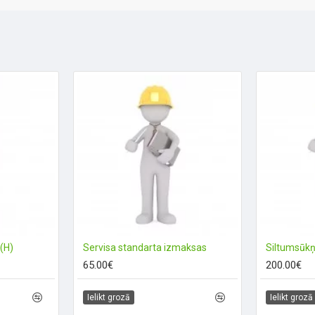
(H)
Servisa standarta izmaksas
65.00€
200.00€
Ielikt grozā
Ielikt grozā