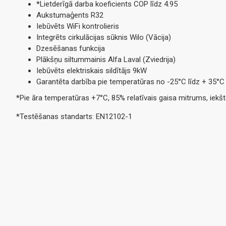
*
Lietderīgā darba koeficients COP līdz 4.95
Aukstumaģents R32
Iebūvēts WiFi kontrolieris
Integrēts cirkulācijas sūknis Wilo (Vācija)
Dzesēšanas funkcija
Plākšņu siltummainis Alfa Laval (Zviedrija)
Iebūvēts elektriskais sildītājs 9kW
Garantēta darbība pie temperatūras no -25°C līdz + 35°C
*
Pie āra temperatūras +7°C, 85% relatīvais gaisa mitrums, iek
*
Testēšanas standarts: EN12102-1