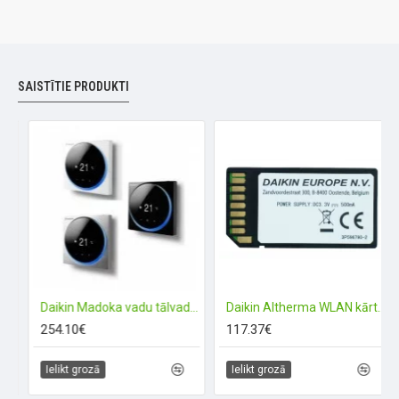
SAISTĪTIE PRODUKTI
 WLAN modulis
Daikin Madoka vadu tālvadības pults
Daikin Altherma WLAN kārtridžs WIFI
254.10€
117.37€
Ielikt grozā
Ielikt grozā