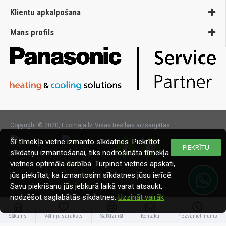
Klientu apkalpošana
Mans profils
Copyright © 2020, Ecomaja.lv. Visas tiesības aizsargātas
Šī tīmekļa vietne izmanto sīkdatnes. Piekrītot
PIEKRĪTU
sīkdatņu izmantošanai, tiks nodrošināta tīmekļa
vietnes optimāla darbība. Turpinot vietnes apskati,
jūs piekrītat, ka izmantosim sīkdatnes jūsu ierīcē.
Savu piekrišanu jūs jebkurā laikā varat atsaukt,
nodzēšot saglabātās sīkdatnes.
Uzzināt vairāk
Sākums
Vēlmju saraksts
Salīdzināt
Kontakti
Piezvaniet mums