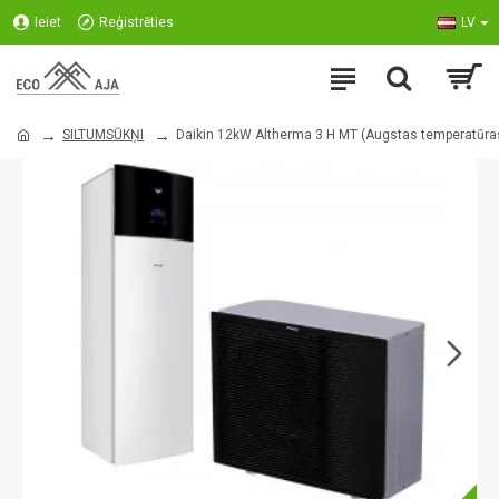
Ieiet
Reģistrēties
LV
SILTUMSŪKŅI
Daikin 12kW Altherma 3 H MT (Augstas temperatūras