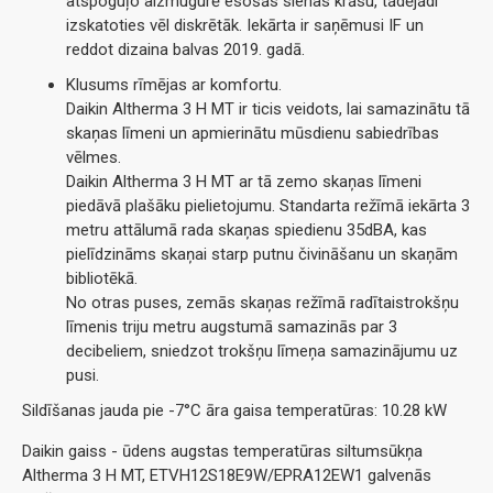
atspoguļo aizmugurē esošās sienas krāsu, tādējādi
izskatoties vēl diskrētāk. Iekārta ir saņēmusi IF un
reddot dizaina balvas 2019. gadā.
Klusums rīmējas ar komfortu.
Daikin Altherma 3 H MT ir ticis veidots, lai samazinātu tā
skaņas līmeni un apmierinātu mūsdienu sabiedrības
vēlmes.
Daikin Altherma 3 H MT ar tā zemo skaņas līmeni
piedāvā plašāku pielietojumu. Standarta režīmā iekārta 3
metru attālumā rada skaņas spiedienu 35dBA, kas
pielīdzināms skaņai starp putnu čivināšanu un skaņām
bibliotēkā.
No otras puses, zemās skaņas režīmā radītaistrokšņu
līmenis triju metru augstumā samazinās par 3
decibeliem, sniedzot trokšņu līmeņa samazinājumu uz
pusi.
Sildīšanas jauda pie -7°C āra gaisa temperatūras: 10.28 kW
Daikin gaiss - ūdens augstas temperatūras siltumsūkņa
Altherma 3 H MT, ETVH12S18E9W/EPRA12EW1 galvenās