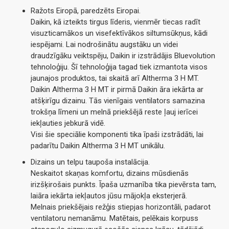
Ražots Eiropā, paredzēts Eiropai.
Daikin, kā izteikts tirgus līderis, vienmēr tiecas radīt
visuzticamākos un visefektīvākos siltumsūkņus, kādi
iespējami. Lai nodrošinātu augstāku un videi
draudzīgāku veiktspēju, Daikin ir izstrādājis Bluevolution
tehnoloģiju. Šī tehnoloģija tagad tiek izmantota visos
jaunajos produktos, tai skaitā arī Altherma 3 H MT.
Daikin Altherma 3 H MT ir pirmā Daikin āra iekārta ar
atšķirīgu dizainu. Tās vienīgais ventilators samazina
trokšņa līmeni un melnā priekšējā reste ļauj ierīcei
iekļauties jebkurā vidē.
Visi šie speciālie komponenti tika īpaši izstrādāti, lai
padarītu Daikin Altherma 3 H MT unikālu.
Dizains un telpu taupoša instalācija.
Neskaitot skaņas komfortu, dizains mūsdienās
irizšķirošais punkts. Īpaša uzmanība tika pievērsta tam,
laiāra iekārta iekļautos jūsu mājokļa eksterjerā.
Melnais priekšējais režģis stiepjas horizontāli, padarot
ventilatoru nemanāmu. Matētais, pelēkais korpuss