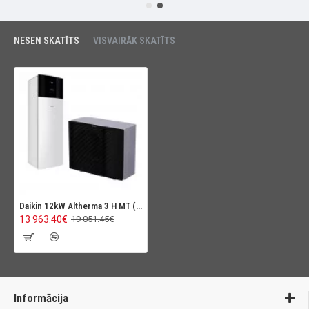
NESEN SKATĪTS
VISVAIRĀK SKATĪTS
Daikin 12kW Altherma 3 H MT (Augstas temperatūras siltumsūknis), 180L
13 963.40€
19 051.45€
Informācija