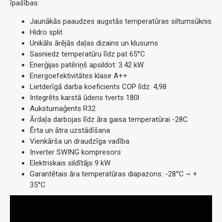
īpašības:
Jaunākās paaudzes augstās temperatūras siltumsūknis
Hidro split
Unikāls ārējās daļas dizains un klusums
Sasniedz temperatūru līdz pat 65°C
Enerģijas patēriņš apsildot: 3.42 kW
Energoefektivitātes klase A++
Lietderīgā darba koeficients COP līdz: 4,98
Integrēts karstā ūdens tverts 180l
Aukstumaģents R32
Ārdaļa darbojas līdz āra gaisa temperatūrai -28C
Ērta un ātra uzstādīšana
Vienkārša un draudzīga vadība
Inverter SWING kompresors
Elektriskais sildītājs 9 kW
Garantētais āra temperatūras diapazons: -28°C ~ +
35°C