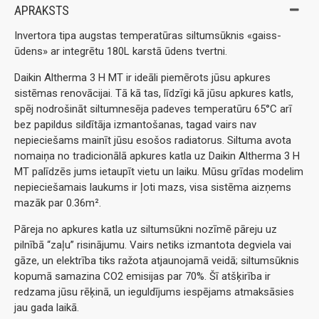
APRAKSTS
Invertora tipa augstas temperatūras siltumsūknis «gaiss-
ūdens» ar integrētu 180L karstā ūdens tvertni.
Daikin Altherma 3 H MT ir ideāli piemērots jūsu apkures
sistēmas renovācijai. Tā kā tas, līdzīgi kā jūsu apkures katls,
spēj nodrošināt siltumnesēja padeves temperatūru 65°C arī
bez papildus sildītāja izmantošanas, tagad vairs nav
nepieciešams mainīt jūsu esošos radiatorus. Siltuma avota
nomaiņa no tradicionālā apkures katla uz Daikin Altherma 3 H
MT palīdzēs jums ietaupīt vietu un laiku. Mūsu grīdas modelim
nepieciešamais laukums ir ļoti mazs, visa sistēma aizņems
mazāk par 0.36m².
Pāreja no apkures katla uz siltumsūkni nozīmē pāreju uz
pilnībā “zaļu” risinājumu. Vairs netiks izmantota degviela vai
gāze, un elektrība tiks ražota atjaunojamā veidā; siltumsūknis
kopumā samazina CO2 emisijas par 70%. Šī atšķirība ir
redzama jūsu rēķinā, un ieguldījums iespējams atmaksāsies
jau gada laikā.