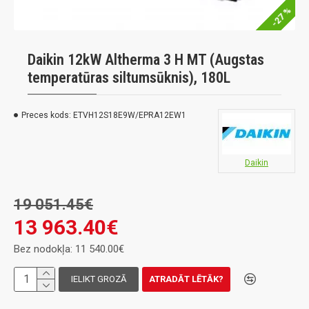
-27 %
Daikin 12kW Altherma 3 H MT (Augstas
temperatūras siltumsūknis), 180L
Preces kods:
ETVH12S18E9W/EPRA12EW1
Daikin
19 051.45€
13 963.40€
Bez nodokļa: 11 540.00€
IELIKT GROZĀ
ATRADĀT LĒTĀK?