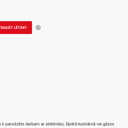
TRADĀT LĒTĀK?
ir paredzēts darbam ar elektrisko, šķidrā kurināmā vai gāzes