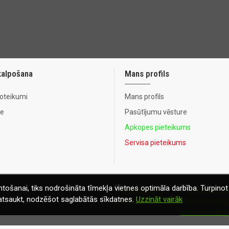
kalpošana
Mans profils
noteikumi
Mans profils
te
Pasūtījumu vēsture
Apkopes pieteikums
Servisa pieteikums
tošanai, tiks nodrošināta tīmekļa vietnes optimāla darbība. Turpinot 
t atsaukt, nodzēšot saglabātās sīkdatnes.
Uzzināt vairāk