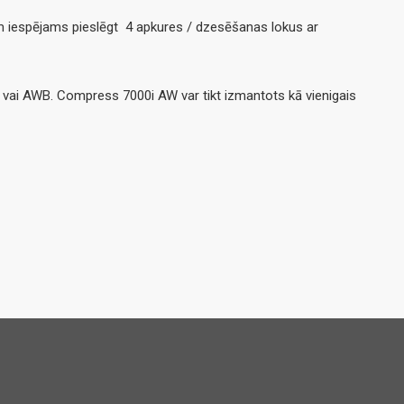
 iespējams pieslēgt 4 apkures / dzesēšanas lokus ar
vai AWB. Compress 7000i AW var tikt izmantots kā vienigais