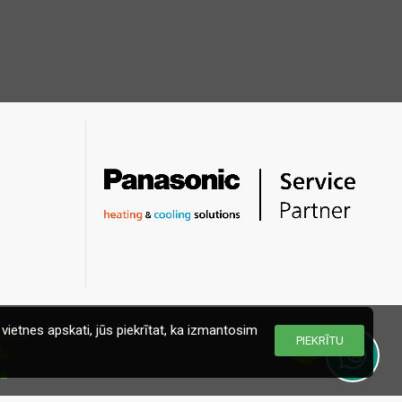
vietnes apskati, jūs piekrītat, ka izmantosim
PIEKRĪTU