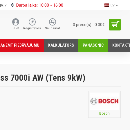
Darba laiks: 10:00 - 16:00
a.lv
LV
0 prece(s) - 0.00€
Ieiet
Reģistrēties
Salīdzināt
SАŅEMT PIEDĀVĀJUMU
KALKULATORS
PANASONIC
KONTAKT
ss 7000i AW (Tens 9kW)
T
Bosch