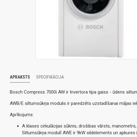
APRAKSTS
SPECIFIKĀCIJA
Bosch Compress 7000i AW ir Invertora tipa gaiss - ūdens siltu
AWB/E siltumsūkņa modulis ir paredzēts uzstadīšanai mājas ie
Aprīkojums:
A klases cirkulācijas sūknis, drošibas vārsts, manometrs,
Siltumsūkņa modulī AWE ir 9kW sildelements un apkures i