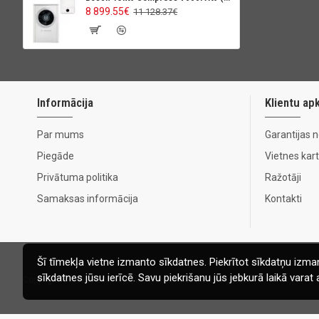
8 899.55€
11 128.37€
Informācija
Klientu ap
Par mums
Garantijas 
Piegāde
Vietnes kar
Privātuma politika
Ražotāji
Samaksas informācija
Kontakti
Šī tīmekļa vietne izmanto sīkdatnes. Piekrītot sīkdatņu izman
sīkdatnes jūsu ierīcē. Savu piekrišanu jūs jebkurā laikā vara
Copyright © 2020, Ecomaja.lv. Visas tiesības aizsargātas