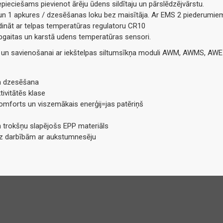
epieciešams pievienot ārēju ūdens sildītaju un pārslēdzējvārstu.
n 1 apkures / dzesēšanas loku bez maisītāja. Ar EMS 2 piederumiem
ldināt ar telpas temperatūras regulatoru CR10
urpgaitas un karstā udens temperatūras sensori.
 un savienošanai ar iekštelpas siltumsīkņa moduli AWM, AWMS, AWE 
va dzesēšana
tivitātēs klase
komforts un viszemākais enerģij=jas patēriņš
un trokšņu slapējošs EPP materiāls
ez darbībām ar aukstumnesēju