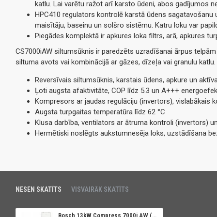
katlu. Lai varētu ražot arī karsto ūdeni, abos gadījumos n
HPC410 regulators kontrolē karstā ūdens sagatavošanu u
maisītāju, baseinu un solšro sistēmu. Katru loku var papi
Piegādes komplektā ir apkures loka filtrs, arā, apkures t
CS7000iAW siltumsūknis ir paredzēts uzradīšanai ārpus telpām
siltuma avots vai kombinācijā ar gāzes, dīzeļa vai granulu katlu.
Reversīvais siltumsūknis, karstais ūdens, apkure un aktī
Ļoti augsta afaktivitāte, COP līdz 5.3 un A+++ energoefek
Kompresors ar jaudas regulāciju (invertors), vislabākais 
Augsta turpgaitas temperatūra līdz 62
°C
Klusa darbība, ventilators ar ātruma kontroli (invertors) 
Hermētiski noslēgts aukstumnesēja loks, uzstādīšana b
NESEN SKATĪTS
VISVAIRĀK SKATĪTS
Bosch 13kW Compress 7000i AW (Tens 9kW)