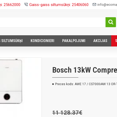
ņi: 25662000
Gaiss-gaiss siltumsūkņi: 25406060
info@ecomaj
S SILTUMSŪKŅI
KONDICIONIERI
PAKALPOJUMI
AKCIJAS
Bosch 13kW Compre
Preces kods:
AWE 17 / CS7000iAW 13 OR-
11 128.37€