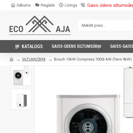
Gaiss-ūdens siltumsūk
Sākums
Piegāde
Līzings
KATALOGS
GAISS-ŪDENS SILTUMSŪKŅI
GAISS-GAIS
SILTUMSŪKŅI
Bosch 13kW Compress 7000i AW (Tens 9kW)