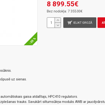
8 899.55€
Bez nodokļa: 7 355.00€
IELIKT GROZĀ
A
-20 %
msūknis.
kšpusē uz sienas.
 automātiskais gaisa atdalītajs, HPC410 regulators.
zplešanas trauks. Savukārt siltumsūkņa modulis AWB ar jaucējvārstu 