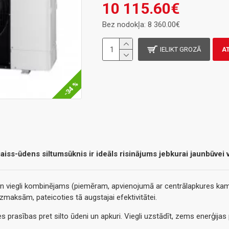
10 115.60€
Bez nodokļa: 8 360.00€
IELIKT GROZĀ
A
-34 %
aiss-ūdens siltumsūknis ir ideāls risinājums jebkurai jaunbūvei v
 un viegli kombinējams (piemēram, apvienojumā ar centrālapkures kam
zmaksām, pateicoties tā augstajai efektivitātei.
es prasības pret silto ūdeni un apkuri. Viegli uzstādīt, zems enerģijas