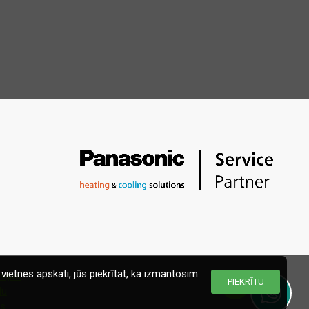
vietnes apskati, jūs piekrītat, ka izmantosim
PIEKRĪTU