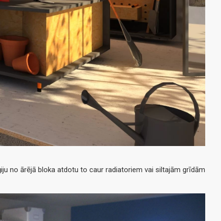
iju no ārējā bloka atdotu to caur radiatoriem vai siltajām grīdām