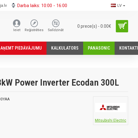
Darba laiks: 10:00 - 16:00
a.lv
LV
0 prece(s) - 0.00€
Ieiet
Reģistrēties
Salīdzināt
SАŅEMT PIEDĀVĀJUMU
KALKULATORS
PANASONIC
KONTAKT
 8kW Power Inverter Ecodan 300L
80YAA
Mitsubishi Electric