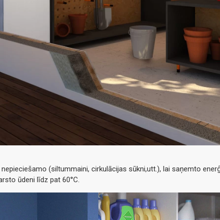
nepieciešamo (siltummaini, cirkulācijas sūkni,utt.), lai saņemto enerģ
arsto ūdeni līdz pat 60°C.