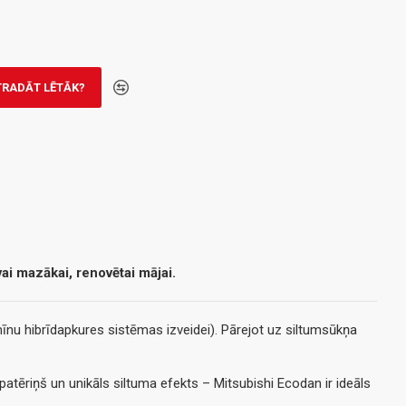
TRADĀT LĒTĀK?
ai mazākai, renovētai mājai.
īnu hibrīdapkures sistēmas izveidei). Pārejot uz siltumsūkņa
 patēriņš un unikāls siltuma efekts – Mitsubishi Ecodan ir ideāls