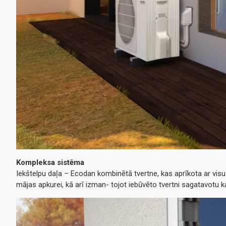
Kompleksa sistēma
Iekštelpu daļa – Ecodan kombinētā tvertne, kas aprīkota ar visu 
mājas apkurei, kā arī izman- tojot iebūvēto tvertni sagatavotu k