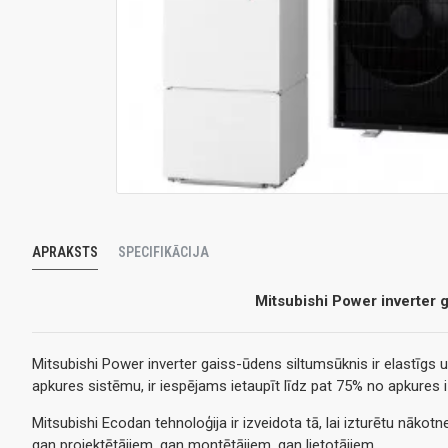
APRAKSTS
SPECIFIKĀCIJA
Mitsubishi Power inverter g
Mitsubishi Power inverter gaiss-ūdens siltumsūknis ir elastīgs
apkures sistēmu, ir iespējams ietaupīt līdz pat 75% no apkures i
Mitsubishi Ecodan tehnoloģija ir izveidota tā, lai izturētu nākotn
gan projektētājiem, gan montētājiem, gan lietotājiem.