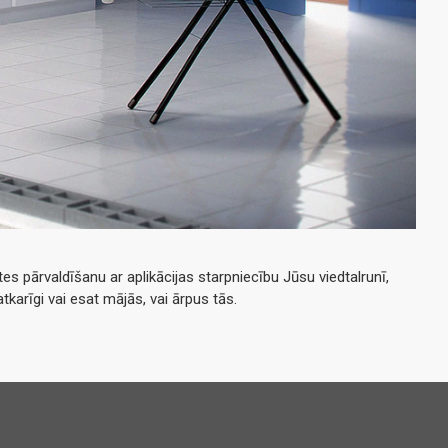
es pārvaldīšanu ar aplikācijas starpniecību Jūsu viedtalrunī,
karīgi vai esat mājās, vai ārpus tās.