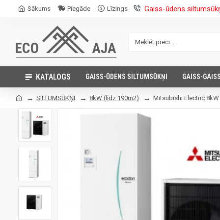
Gaiss-ūdens siltumsūk
Sākums
Piegāde
Līzings
KATALOGS
GAISS-ŪDENS SILTUMSŪKŅI
GAISS-GAIS
SILTUMSŪKŅI
8kW (līdz 190m2)
Mitsubishi Electric 8k