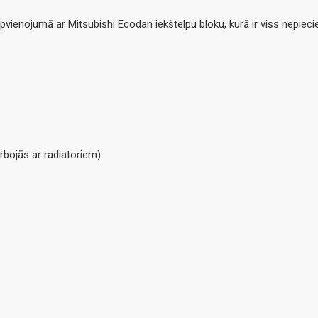
, apvienojumā ar Mitsubishi Ecodan iekštelpu bloku, kurā ir viss nep
rbojās ar radiatoriem)