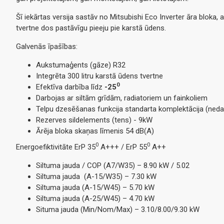
Šī iekārtas versija sastāv no Mitsubishi Eco Inverter āra bloka
tvertne dos pastāvīgu pieeju pie karstā ūdens.
Galvenās īpašības:
Aukstumaģents (gāze) R32
Integrēta 300 litru karstā ūdens tvertne
0
Efektīva darbība līdz
-25
Darbojas ar siltām grīdām, radiatoriem un fainkoliem
Telpu dzesēšanas funkcija standarta komplektācija (neda
Rezerves sildelements (tens) - 9kW
Ārēja bloka skaņas līmenis 54 dB(A)
0
0
Energoefiktivitāte ErP 35
A+++ / ErP 55
A++
Siltuma jauda / COP (A7/W35) – 8.90 kW / 5.02
Siltuma jauda (A-15/W35) – 7.30 kW
Siltuma jauda (A-15/W45) – 5.70 kW
Siltuma jauda (A-25/W45) – 4.70 kW
Situma jauda (Min/Nom/Max) – 3.10/8.00/9.30 kW