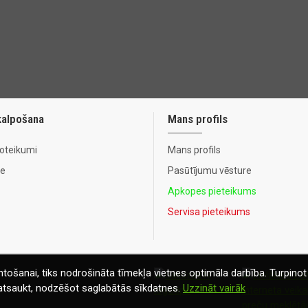
kalpošana
Mans profils
noteikumi
Mans profils
te
Pasūtījumu vēsture
Apkopes pieteikums
Servisa pieteikums
tošanai, tiks nodrošināta tīmekļa vietnes optimāla darbība. Turpinot 
t atsaukt, nodzēšot saglabātās sīkdatnes.
Uzzināt vairāk