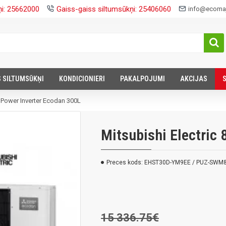
ņi: 25662000
Gaiss-gaiss siltumsūkņi: 25406060
info@ecomaj
S SILTUMSŪKŅI
KONDICIONIERI
PAKALPOJUMI
AKCIJAS
W Power Inverter Ecodan 300L
Mitsubishi Electric
Preces kods:
EHST30D-YM9EE / PUZ-SWM
15 336.75€