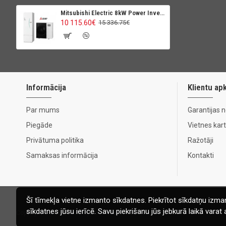
Mitsubishi Electric 8kW Power Inverter Ecodan 300L
10 115.60€
15 336.75€
Informācija
Klientu ap
Par mums
Garantijas 
Piegāde
Vietnes kar
Privātuma politika
Ražotāji
Samaksas informācija
Kontakti
Šī tīmekļa vietne izmanto sīkdatnes. Piekrītot sīkdatņu izman
sīkdatnes jūsu ierīcē. Savu piekrišanu jūs jebkurā laikā vara
Copyright © 2020, Ecomaja.lv. Visas tiesības aizsargātas