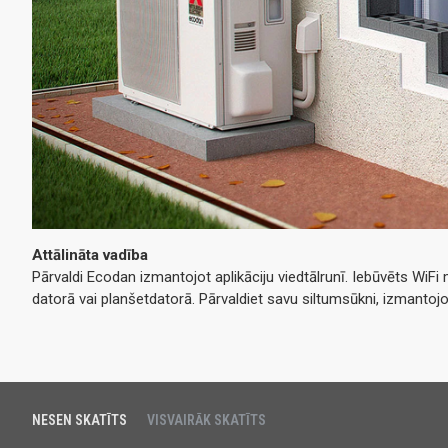
Attālināta vadība
Pārvaldi Ecodan izmantojot aplikāciju viedtālrunī. Iebūvēts WiFi
datorā vai planšetdatorā. Pārvaldiet savu siltumsūkni, izmantojo
NESEN SKATĪTS
VISVAIRĀK SKATĪTS