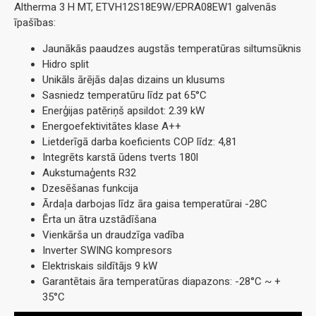
Altherma 3 H MT, ETVH12S18E9W/EPRA08EW1 galvenās
īpašības:
Jaunākās paaudzes augstās temperatūras siltumsūknis
Hidro split
Unikāls ārējās daļas dizains un klusums
Sasniedz temperatūru līdz pat 65°C
Enerģijas patēriņš apsildot: 2.39 kW
Energoefektivitātes klase A++
Lietderīgā darba koeficients COP līdz: 4,81
Integrēts karstā ūdens tverts 180l
Aukstumaģents R32
Dzesēšanas funkcija
Ārdaļa darbojas līdz āra gaisa temperatūrai -28C
Ērta un ātra uzstādīšana
Vienkārša un draudzīga vadība
Inverter SWING kompresors
Elektriskais sildītājs 9 kW
Garantētais āra temperatūras diapazons: -28°C ~ +
35°C