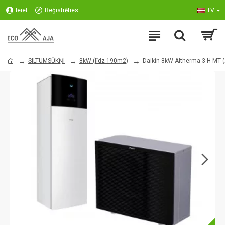
Ieiet
Reģistrēties
LV
SILTUMSŪKŅI
8kW (līdz 190m2)
Daikin 8kW Altherma 3 H MT (