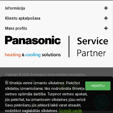
Informācija
Klientu apkalpošana
Mans profils
Copyright © 2020, Ecomaja.lv. Visas tiesības aizsargātas
Šī tīmekļa vietne izmanto sīkdatnes. Piekrītot
PIEKRĪTU
sīkdatņu izmantošanai, tiks nodrošināta tīmekļa
vietnes optimāla darbība. Turpinot vietnes apskati,
jūs piekrītat, ka izmantosim sīkdatnes jūsu ierīcē.
Savu piekrišanu jūs jebkurā laikā varat atsaukt,
nodzēšot saglabātās sīkdatnes.
Uzzināt vairāk