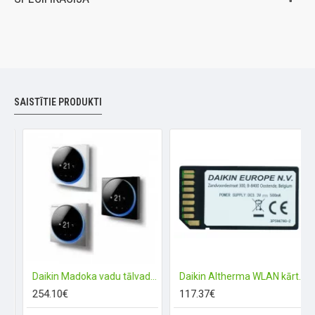
SAISTĪTIE PRODUKTI
 WLAN modulis
Daikin Madoka vadu tālvadības pults
Daikin Altherma WLAN kārtridžs WIFI
254.10€
117.37€