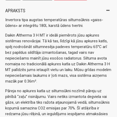
APRAKSTS
Invertora tipa augstas temperatūras siltumsūknis «gaiss-
ūdens» ar integrētu 180L karstā ūdens tvertni.
Daikin Altherma 3 H MT ir ideāli piemērots jūsu apkures
sistēmas renovācijai. Tā kā tas, līdzīgi kā jūsu apkures katls,
spēj nodrošināt siltumnesēja padeves temperatūru 65°C arī
bez papildus sildītāja izmantošanas, tagad vairs nav
nepieciešams mainīt jūsu esošos radiatorus. Siltuma avota
nomaiņa no tradicionālā apkures katla uz Daikin Altherma 3 H
MT palīdzēs jums ietaupīt vietu un laiku. Mūsu grīdas modelim
nepieciešamais laukums ir ļoti mazs, visa sistēma aizņems
mazāk par 0.36m².
Pāreja no apkures katla uz siltumsūkni nozīmē pāreju uz
pilnībā “zaļu” risinājumu. Vairs netiks izmantota degviela vai
gāze, un elektrība tiks ražota atjaunojamā veidā; siltumsūknis
kopumā samazina CO2 emisijas par 70%. Šī atšķirība ir
redzama jūsu rēķinā, un ieguldījums iespējams atmaksāsies