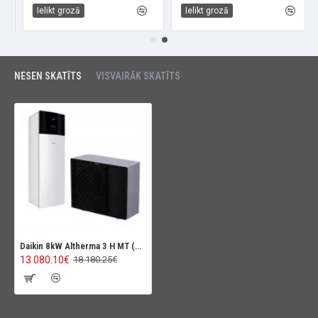
Ielikt grozā
Ielikt grozā
NESEN SKATĪTS
VISVAIRĀK SKATĪTS
Daikin 8kW Altherma 3 H MT (Augstas temperatūras siltumsūknis), 180L, ar dzesēšanas funkciju
13 080.10€
18 180.25€