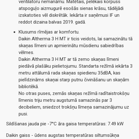
ventilatoru nemanāmu. Matētais, pelēkais korpuss
atspoguļo aizmugurē esošās sienas krāsu, tādējādi
izskatoties vēl diskrētāk. Iekārta ir saņēmusi IF un
reddot dizaina balvas 2019. gadā.
Klusums rīmējas ar komfortu.
Daikin Altherma 3 H MT ir ticis veidots, lai samazinātu tā
skaņas līmeni un apmierinātu mūsdienu sabiedrības
vēlmes.
Daikin Altherma 3 H MT ar tā zemo skaņas līmeni
piedāvā plašāku pielietojumu. Standarta režīmā iekārta 3
metru attālumā rada skaņas spiedienu 35dBA, kas
pielīdzināms skaņai starp putnu čivināšanu un skaņām
bibliotēkā.
No otras puses, zemās skaņas režīmā radītaistrokšņu
līmenis triju metru augstumā samazinās par 3
decibeliem, sniedzot trokšņu līmeņa samazinājumu uz
pusi.
Sildīšanas jauda pie -7°C āra gaisa temperatūras: 7.49 kW
Daikin gaiss - ūdens augstas temperatūras siltumsūkņa