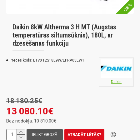
-28 %
Daikin 8kW Altherma 3 H MT (Augstas
temperatūras siltumsūknis), 180L, ar
dzesēšanas funkciju
Preces kods:
ETVX12S18E9W/EPRA08EW1
Daikin
18 180.25€
13 080.10€
Bez nodokļa: 10 810.00€
IELIKT GROZĀ
ATRADĀT LĒTĀK?