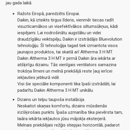
jau gada laikā.
Ražots Eiropā, paredzēts Eiropai.
Daikin, kā izteikts tirgus līderis, vienmēr tiecas radīt
visuzticamākos un visefektīvākos siltumsūkņus, kādi
iespējami. Lai nodrošinātu augstāku un videi
draudzīgāku veiktspēju, Daikin ir izstrādājis Bluevolution
tehnoloģiju. Šī tehnoloģija tagad tiek izmantota visos
jaunajos produktos, tai skaitā arī Altherma 3 H MT.
Daikin Altherma 3 H MT ir pirmā Daikin āra iekārta ar
atšķirīgu dizainu. Tās vienīgais ventilators samazina
trokšņa līmeni un melnā priekšējā reste ļauj ierīcei
iekļauties jebkurā vidē.
Visi šie speciālie komponenti tika īpaši izstrādāti, lai
padarītu Daikin Altherma 3 H MT unikālu.
Dizains un telpu taupoša instalācija.
Neskaitot skaņas komfortu, dizains mūsdienās
irizšķirošais punkts. Īpaša uzmanība tika pievērsta tam,
laiāra iekārta iekļautos jūsu mājokļa eksterjerā.
Melnais priekšējais režģis stiepjas horizontāli, padarot