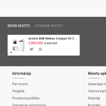
NESEN SKATĪTS
VISVAIRĀK SKATĪTS
Ariston 8kW Nimbus Compact 50 S Net R32, 180L
5 840.00€
8 450.00€
Informācija
Klientu ap
Par mums
Garantijas 
Piegāde
Vietnes kar
Privātuma politika
Ražotāji
Samaksas informācija
Kontakti