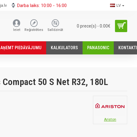
Darba laiks: 10:00 - 16:00
a.lv
LV
0 prece(s) - 0.00€
Ieiet
Reģistrēties
Salīdzināt
SАŅEMT PIEDĀVĀJUMU
KALKULATORS
PANASONIC
KONTAKT
 Compact 50 S Net R32, 180L
Ariston