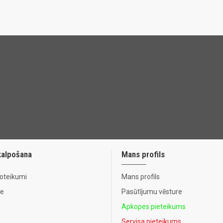
kalpošana
Mans profils
noteikumi
Mans profils
te
Pasūtījumu vēsture
Apkopes pieteikums
Servisa pieteikums