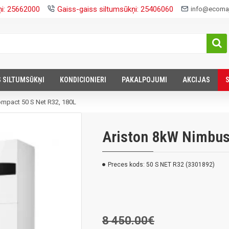
ņi: 25662000
Gaiss-gaiss siltumsūkņi: 25406060
info@ecomaj
S SILTUMSŪKŅI
KONDICIONIERI
PAKALPOJUMI
AKCIJAS
mpact 50 S Net R32, 180L
Ariston 8kW Nimbus
Preces kods:
50 S NET R32 (3301892)
8 450.00€