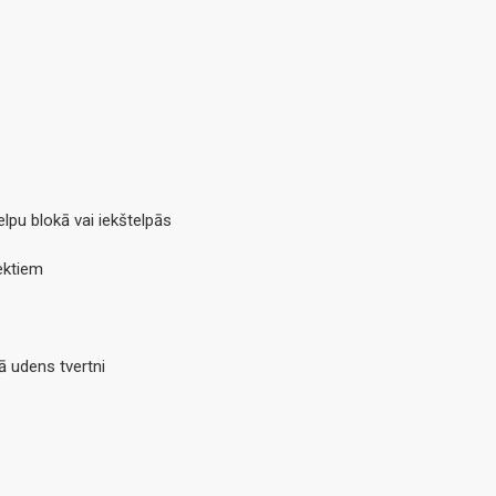
lpu blokā vai iekštelpās
ektiem
ā udens tvertni