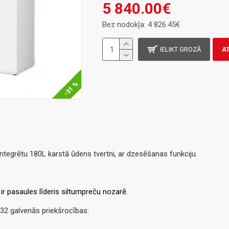
5 840.00€
Bez nodokļa: 4 826.45€
IELIKT GROZĀ
A
-31 %
ntegrētu 180L karstā ūdens tvertni, ar dzesēšanas funkciju.
 pasaules līderis siltumpreču nozarē.
32 galvenās priekšrocības: