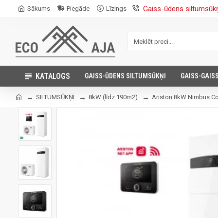
Gaiss-ūdens siltumsūk
Sākums
Piegāde
Līzings
KATALOGS
GAISS-ŪDENS SILTUMSŪKŅI
GAISS-GAIS
SILTUMSŪKŅI
8kW (līdz 190m2)
Ariston 8kW Nimbus Co