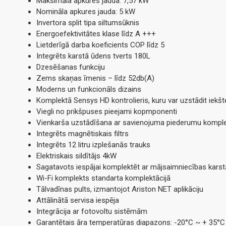
Maksimāla apkures jauda: 7,57 kW
Nomināla apkures jauda: 5 kW
Invertora split tipa siltumsūknis
Energoefektivitātes klase līdz A +++
Lietderīgā darba koeficients COP līdz 5
Integrēts karstā ūdens tverts 180L
Dzesēšanas funkciju
Zems skaņas īmenis – līdz 52db(A)
Moderns un funkcionāls dizains
Komplektā Sensys HD kontrolieris, kuru var uzstādit iekšte
Viegli no prikšpuses pieejami kopmponenti
Vienkarša uzstādīšana ar savienojuma piederumu kompl
Integrēts magnētiskais filtrs
Integrēts 12 litru izplešanās trauks
Elektriskais sildītājs 4kW
Sagatavots iespājai komplektēt ar mājsaimniecības karst
Wi-Fi komplekts standarta komplektācijā
Tālvadīnas pults, izmantojot Ariston NET aplikāciju
Attālinātā servisa iespēja
Integrācija ar fotovoltu sistēmām
Garantētais āra temperatūras diapazons: -20°C ~ + 35°C