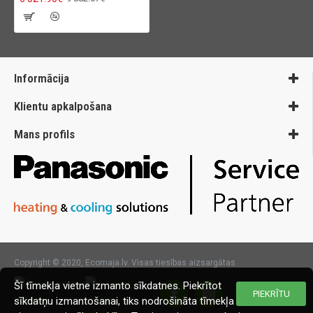
Informācija
Klientu apkalpošana
Mans profils
Copyright © 2020, Ecomaja.lv. Visas tiesības aizsargātas
Šī tīmekļa vietne izmanto sīkdatnes. Piekrītot
PIEKRĪTU
sīkdatņu izmantošanai, tiks nodrošināta tīmekļa