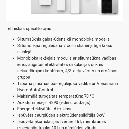
Tehniskās specifikācijas:
Siltumsūknis gaiss-ūdens kā monobloka modelis
Siltumsūkņa regulēšana 7 collu skārienjutīgā krāsu
displejā
Monobloka iekšejais modulis ar siltumsūkņa vadības
ierīci, augstas efektivitātes cirkulācijas sūknis
sekundārajam kontūram, 4/3-ceļu vārsts un drošibas
gruppa
Tilpuma plūsmas pašregulējoša vadība ar Viessmann
Hydro AutoControl
Maksimālā turpgaitas temperatūra: 70 °C
Aukstumnesējs: R290 (videi draudzīgs)
Energoefektivitāte: A++ klase
Iebūvēts caurplūdes elektroūdenssildītājs 8kW
Iebūvēta akumulācijas tvertne 16 l, membrānas
izplešanās trauks 10 l un pārplūdes vārsts