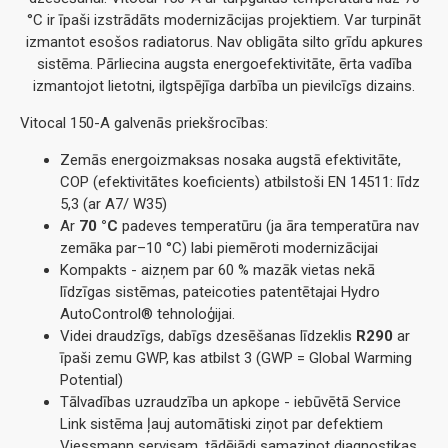
°C ir īpaši izstrādāts modernizācijas projektiem. Var turpināt
izmantot esošos radiatorus. Nav obligāta silto grīdu apkures
sistēma. Pārliecina augsta energoefektivitāte, ērta vadība
izmantojot lietotni, ilgtspējīga darbība un pievilcīgs dizains.
Vitocal 150-A galvenās priekšrocības:
Zemās energoizmaksas nosaka augstā efektivitāte,
COP (efektivitātes koeficients) atbilstoši EN 14511: līdz
5,3 (ar A7/ W35)
Ar
70 °C
padeves temperatūru (ja āra temperatūra nav
zemāka par–10 °C) labi piemēroti modernizācijai
Kompakts - aizņem par 60 % mazāk vietas nekā
līdzīgas sistēmas, pateicoties patentētajai Hydro
AutoControl® tehnoloģijai.
Videi draudzīgs, dabīgs dzesēšanas līdzeklis
R290
ar
īpaši zemu GWP, kas atbilst 3 (GWP = Global Warming
Potential)
Tālvadības uzraudzība un apkope - iebūvētā Service
Link sistēma ļauj automātiski ziņot par defektiem
Viessmann servisam, tādējādi samazinot diagnostikas