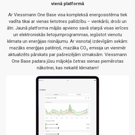
vienā platformā
Ar Viessmann One Base visa kompleksā energosistēma tiek
vadīta tikai ar vienas lietotnes palīdzību – vienkārši, droši un
ātri. Jaunā platforma mājās apvieno savā starpā visas ierīces
un elektroniskās lietojumprogrammas, iegūstot vienotu
klimata un enerģijas risinājumu. Ar visnotaļ izdevīgām sekām:
mazāks enerģijas patēriņš, mazāka CO₂ emisija un vienmēr
aktualizēts pārskats par pašreizējām izmaksām. Viessmann
One Base padara jūsu mājokļa četras sienas piemērotas
nākotnei, kas nekaitē klimatam!