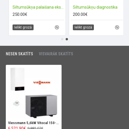
Siltumsūkņa palaišana ekspluatācijā
Siltumsūkņu diagnostika
250.00€
200.00€
Ielikt grozā
Ielikt grozā
NESEN SKATĪTS
VISVAIRĀK SKATĪTS
Viessmann 5,6kW Vitocal 150-A ONE BASE (AWO-E-AC)
6 521.90€
9 882.07€