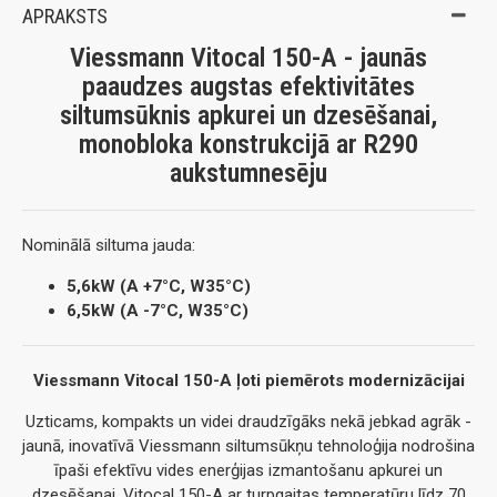
APRAKSTS
Viessmann Vitocal 150-A - jaunās
paaudzes augstas efektivitātes
siltumsūknis apkurei un dzesēšanai,
monobloka konstrukcijā ar R290
aukstumnesēju
Nominālā siltuma jauda:
5,6kW (A +7°C, W35°C)
6,5kW (A -7°C, W35°C)
Viessmann Vitocal 150-A ļoti piemērots modernizācijai
Uzticams, kompakts un videi draudzīgāks nekā jebkad agrāk -
jaunā, inovatīvā Viessmann siltumsūkņu tehnoloģija nodrošina
īpaši efektīvu vides enerģijas izmantošanu apkurei un
dzesēšanai. Vitocal 150-A ar turpgaitas temperatūru līdz 70