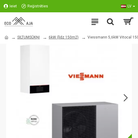
Ieiet
Reģistrēties
LV
SILTUMSŪKŅI
6kW (līdz 150m2)
Viessmann 5,6kW Vitocal 15