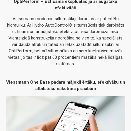
OptiPerform – uzticama ekspluatācija ar augstāko
efektivitāti
Viessmann modernie siltumsūkņi darbojas ar patentētu
hidrauliku. Ar Hydro AutoControl® siltumsūknis tiek darbināts
uzticami un ar augstāko efektivitāti visā darbmūža laikā.
Vienreizīgā konstrukcija nodrošina ne vien to, ka speciālists
var daudz ātrāk un tātad arī lētāk uzstādīt siltumsūkni ar
OptiPerform, bet arī siltumsūknis aizņem krietni vien mazāk
vietas, jo tas ir līdz pat 60 procentiem mazāks nekā līdzīgas
sistēmas.
Viessmann One Base padara mājokli ērtāku, efektīvāku un
atbilstošu nākotnes prasībām