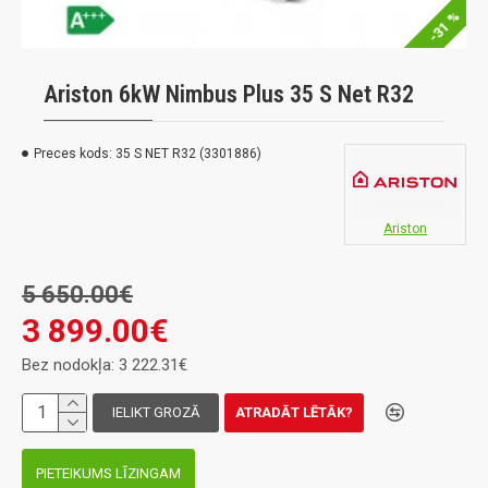
-31 %
Ariston 6kW Nimbus Plus 35 S Net R32
Preces kods:
35 S NET R32 (3301886)
Ariston
5 650.00€
3 899.00€
Bez nodokļa: 3 222.31€
IELIKT GROZĀ
ATRADĀT LĒTĀK?
PIETEIKUMS LĪZINGAM