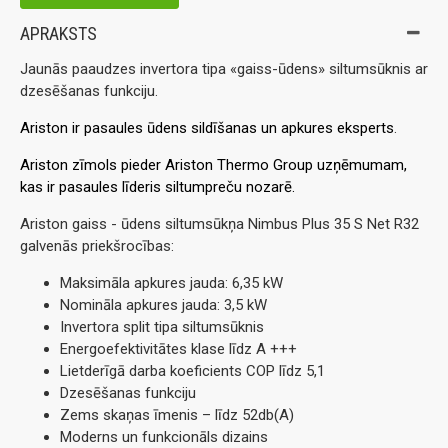
APRAKSTS
Jaunās paaudzes invertora tipa «gaiss-ūdens» siltumsūknis ar
dzesēšanas funkciju.
Ariston ir pasaules ūdens sildīšanas un apkures eksperts
.
Ariston zīmols pieder Ariston Thermo Group uzņēmumam,
kas ir pasaules līderis siltumpreču nozarē.
Ariston gaiss - ūdens siltumsūkņa Nimbus Plus 35 S Net R32
galvenās priekšrocības:
Maksimāla apkures jauda: 6,35 kW
Nomināla apkures jauda: 3,5 kW
Invertora split tipa siltumsūknis
Energoefektivitātes klase līdz A +++
Lietderīgā darba koeficients COP līdz 5,1
Dzesēšanas funkciju
Zems skaņas īmenis – līdz 52db(A)
Moderns un funkcionāls dizains