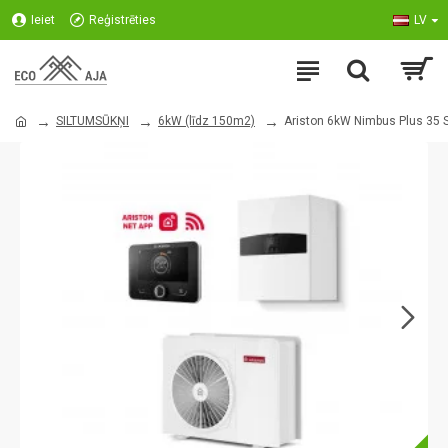
Ieiet
Reģistrēties
LV
SILTUMSŪKŅI
6kW (līdz 150m2)
Ariston 6kW Nimbus Plus 35 