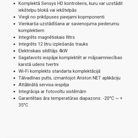
Komplektā Sensys HD kontrolieris, kuru var uzstādit
iekštelpu blokā vai iekštelpās
Viegli no prikšpuses pieejami kopmponenti
Vienkarša uzstādīšana ar savienojuma piederumu
komplektiem
Integrēts magnētiskais filtrs
Integrēts 12 litru izplešanās trauks
Elektriskais sildītājs 4kW
Sagatavots iespājai komplektēt ar mājsaimniecības
karstā udens tvertni
Wi-Fi komplekts standarta komplektācijā
Tālvadīnas pults, izmantojot Ariston NET aplikāciju
Attālinātā servisa iespēja
Integrācija ar fotovoltu sistēmām
Garantētais āra temperatūras diapazons: -20°C ~ +
35°C