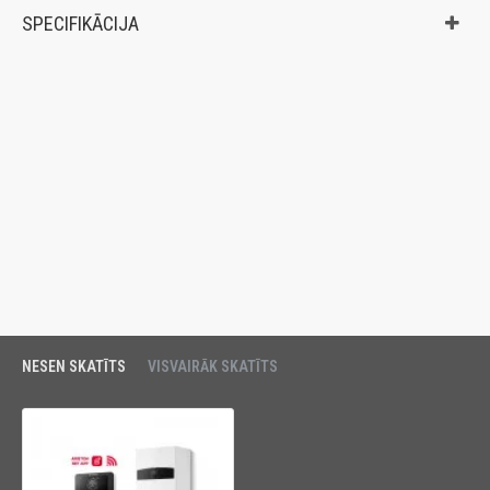
SPECIFIKĀCIJA
NESEN SKATĪTS
VISVAIRĀK SKATĪTS