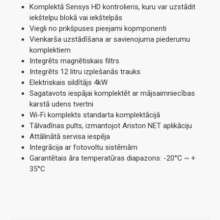
Komplektā Sensys HD kontrolieris, kuru var uzstādit
iekštelpu blokā vai iekštelpās
Viegli no prikšpuses pieejami kopmponenti
Vienkarša uzstādīšana ar savienojuma piederumu
komplektiem
Integrēts magnētiskais filtrs
Integrēts 12 litru izplešanās trauks
Elektriskais sildītājs 4kW
Sagatavots iespājai komplektēt ar mājsaimniecības
karstā udens tvertni
Wi-Fi komplekts standarta komplektācijā
Tālvadīnas pults, izmantojot Ariston NET aplikāciju
Attālinātā servisa iespēja
Integrācija ar fotovoltu sistēmām
Garantētais āra temperatūras diapazons: -20°C ~ +
35°C