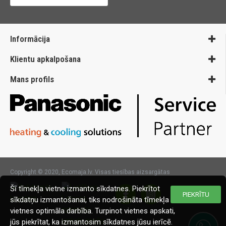
Informācija
Klientu apkalpošana
Mans profils
Copyright © 2020, Ecomaja.lv. Visas tiesības aizsargātas
Šī tīmekļa vietne izmanto sīkdatnes. Piekrītot
PIEKRĪTU
sīkdatņu izmantošanai, tiks nodrošināta tīmekļa
vietnes optimāla darbība. Turpinot vietnes apskati,
jūs piekrītat, ka izmantosim sīkdatnes jūsu ierīcē.