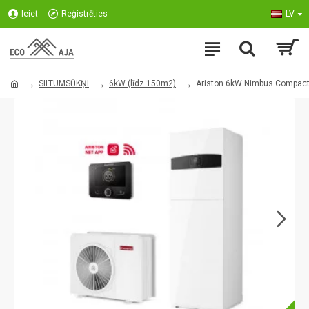
Ieiet
Reģistrēties
LV
SILTUMSŪKŅI
6kW (līdz 150m2)
Ariston 6kW Nimbus Compact 