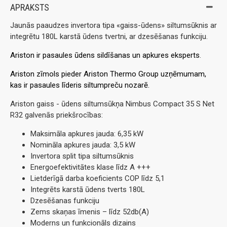
APRAKSTS
Jaunās paaudzes invertora tipa «gaiss-ūdens» siltumsūknis ar
integrētu 180L karstā ūdens tvertni, ar dzesēšanas funkciju.
Ariston ir pasaules ūdens sildīšanas un apkures eksperts
.
Ariston zīmols pieder Ariston Thermo Group uzņēmumam,
kas ir pasaules līderis siltumpreču nozarē.
Ariston gaiss - ūdens siltumsūkņa Nimbus Compact 35 S Net
R32 galvenās priekšrocības:
Maksimāla apkures jauda: 6,35 kW
Nomināla apkures jauda: 3,5 kW
Invertora split tipa siltumsūknis
Energoefektivitātes klase līdz A +++
Lietderīgā darba koeficients COP līdz 5,1
Integrēts karstā ūdens tverts 180L
Dzesēšanas funkciju
Zems skaņas īmenis – līdz 52db(A)
Moderns un funkcionāls dizains