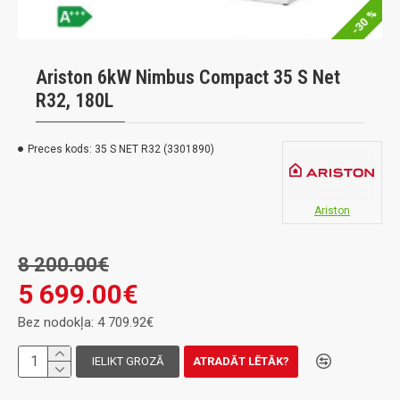
-30 %
Ariston 6kW Nimbus Compact 35 S Net
R32, 180L
Preces kods:
35 S NET R32 (3301890)
Ariston
8 200.00€
5 699.00€
Bez nodokļa: 4 709.92€
IELIKT GROZĀ
ATRADĀT LĒTĀK?