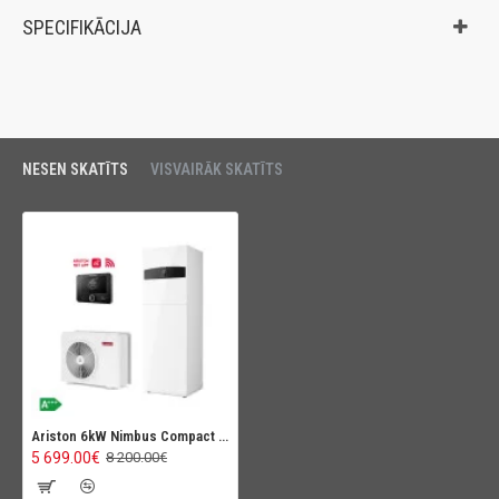
SPECIFIKĀCIJA
NESEN SKATĪTS
VISVAIRĀK SKATĪTS
Ariston 6kW Nimbus Compact 35 S Net R32, 180L
5 699.00€
8 200.00€