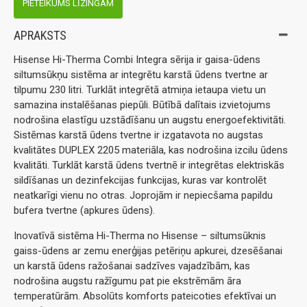
PIETEIKUMS LĪZINGAM
APRAKSTS
Hisense Hi-Therma Combi Integra sērija ir gaisa-ūdens
siltumsūkņu sistēma ar integrētu karstā ūdens tvertne ar
tilpumu 230 litri. Turklāt integrētā atmiņa ietaupa vietu un
samazina instalēšanas piepūli. Būtībā dalītais izvietojums
nodrošina elastīgu uzstādīšanu un augstu energoefektivitāti.
Sistēmas karstā ūdens tvertne ir izgatavota no augstas
kvalitātes DUPLEX 2205 materiāla, kas nodrošina izcilu ūdens
kvalitāti. Turklāt karstā ūdens tvertnē ir integrētas elektriskās
sildīšanas un dezinfekcijas funkcijas, kuras var kontrolēt
neatkarīgi vienu no otras. Joprojām ir nepiecšama papildu
bufera tvertne (apkures ūdens).
Inovatīvā sistēma Hi-Therma no Hisense – siltumsūknis
gaiss-ūdens ar zemu enerģijas petēriņu apkurei, dzesēšanai
un karstā ūdens ražošanai sadzīves vajadzībām, kas
nodrošina augstu ražīgumu pat pie ekstrēmām āra
temperatūrām. Absolūts komforts pateicoties efektīvai un