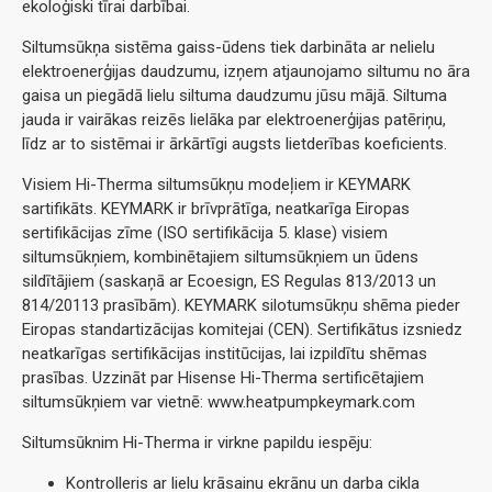
ekoloģiski tīrai darbībai.
Siltumsūkņa sistēma gaiss-ūdens tiek darbināta ar nelielu
elektroenerģijas daudzumu, izņem atjaunojamo siltumu no āra
gaisa un piegādā lielu siltuma daudzumu jūsu mājā. Siltuma
jauda ir vairākas reizēs lielāka par elektroenerģijas patēriņu,
līdz ar to sistēmai ir ārkārtīgi augsts lietderības koeficients.
Visiem Hi-Therma siltumsūkņu modeļiem ir KEYMARK
sartifikāts. KEYMARK ir brīvprātīga, neatkarīga Eiropas
sertifikācijas zīme (ISO sertifikācija 5. klase) visiem
siltumsūkņiem, kombinētajiem siltumsūkņiem un ūdens
sildītājiem (saskaņā ar Ecoesign, ES Regulas 813/2013 un
814/20113 prasībām). KEYMARK silotumsūkņu shēma pieder
Eiropas standartizācijas komitejai (CEN). Sertifikātus izsniedz
neatkarīgas sertifikācijas institūcijas, lai izpildītu shēmas
prasības. Uzzināt par Hisense Hi-Therma sertificētajiem
siltumsūkņiem var vietnē: www.heatpumpkeymark.com
Siltumsūknim Hi-Therma ir virkne papildu iespēju:
Kontrolleris ar lielu krāsainu ekrānu un darba cikla