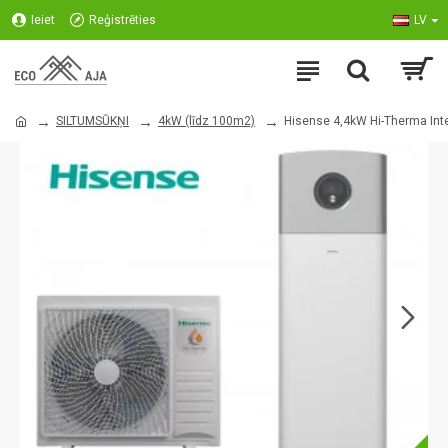
Ieiet
Reģistrēties
LV
SILTUMSŪKŅI
4kW (līdz 100m2)
Hisense 4,4kW Hi-Therma Int