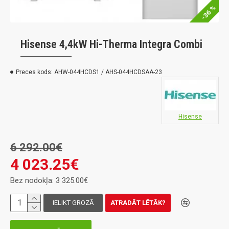
-36 %
Hisense 4,4kW Hi-Therma Integra Combi
Preces kods:
AHW-044HCDS1 / AHS-044HCDSAA-23
Hisense
6 292.00€
4 023.25€
Bez nodokļa: 3 325.00€
IELIKT GROZĀ
ATRADĀT LĒTĀK?