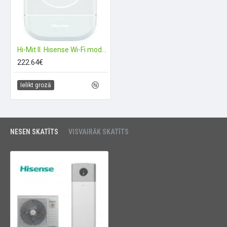
Hi-Mit II. Hisense Wi-Fi modulis
222.64€
Ielikt grozā
NESEN SKATĪTS
VISVAIRĀK SKATĪTS