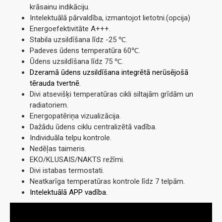
krāsainu indikāciju.
Intelektuālā pārvaldība, izmantojot lietotni.(opcija)
Energoefektivitāte A+++.
Stabila uzsildīšana līdz -25 ℃.
Padeves ūdens temperatūra 60℃.
Ūdens uzsildīšana līdz 75 ℃.
Dzeramā ūdens uzsildīšana integrētā nerūsējošā
tērauda tvertnē.
Divi atsevišķi temperatūras cikli siltajām grīdām un
radiatoriem.
Energopatēriņa vizualizācija.
Dažādu ūdens ciklu centralizētā vadība.
Individuāla telpu kontrole.
Nedēļas taimeris.
EKO/KLUSAIS/NAKTS režīmi.
Divi istabas termostati.
Neatkarīga temperatūras kontrole līdz 7 telpām.
Intelektuālā APP vadība.