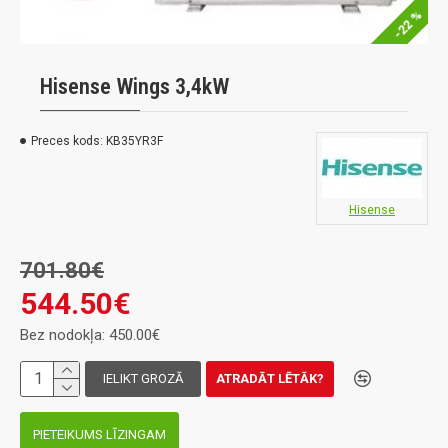
-22 %
Hisense Wings 3,4kW
Preces kods:
KB35YR3F
Hisense
701.80€
544.50€
Bez nodokļa: 450.00€
IELIKT GROZĀ
ATRADĀT LĒTĀK?
PIETEIKUMS LĪZINGAM