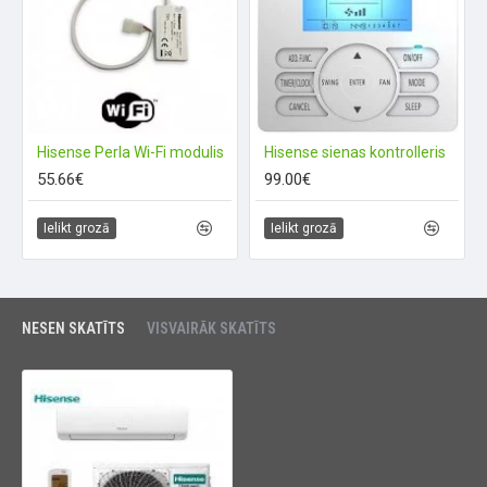
Hisense Perla Wi-Fi modulis
Hisense sienas kontrolleris
55.66€
99.00€
Ielikt grozā
Ielikt grozā
NESEN SKATĪTS
VISVAIRĀK SKATĪTS