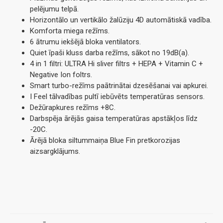
pelējumu telpā.
Horizontālo un vertikālo žalūziju 4D automātiskā vadība.
Komforta miega režīms.
6 ātrumu iekšējā bloka ventilators.
Quiet īpaši kluss darba režīms, sākot no 19dB(a).
4 in 1 filtri: ULTRA Hi sliver filtrs + HEPA + Vitamin C +
Negative Ion foltrs.
Smart turbo-režīms paātrinātai dzesēšanai vai apkurei.
I Feel tālvadības pultī iebūvēts temperatūras sensors.
Dežūrapkures režīms +8C.
Darbspēja ārējās gaisa temperatūras apstākļos līdz
-20C.
Ārējā bloka siltummaiņa Blue Fin pretkorozijas
aizsargklājums.