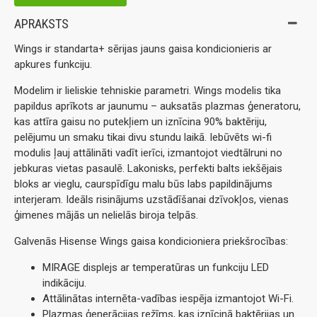
APRAKSTS
Wings ir standarta+ sērijas jauns gaisa kondicionieris ar
apkures funkciju.
Modelim ir lieliskie tehniskie parametri. Wings modelis tika
papildus aprīkots ar jaunumu – auksatās plazmas ģeneratoru,
kas attīra gaisu no putekļiem un iznīcina 90% baktēriju,
pelējumu un smaku tikai divu stundu laikā. Iebūvēts wi-fi
modulis ļauj attālināti vadīt ierīci, izmantojot viedtālruni no
jebkuras vietas pasaulē. Lakonisks, perfekti balts iekšējais
bloks ar vieglu, caurspīdīgu malu būs labs papildinājums
interjeram. Ideāls risinājums uzstādīšanai dzīvokļos, vienas
ģimenes mājās un nelielās biroja telpās.
Galvenās Hisense Wings gaisa kondicioniera priekšrocības:
MIRAGE displejs ar temperatūras un funkciju LED
indikāciju.
Attālinātas internēta-vadības iespēja izmantojot Wi-Fi.
Plazmas ģenerācijas režīms, kas iznīcinā baktērijas un