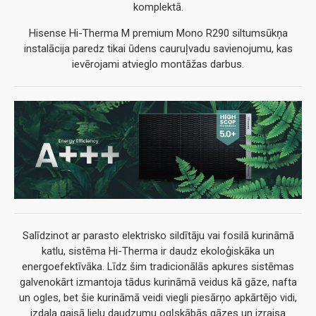
komplektā.
Hisense Hi-Therma M premium Mono R290 siltumsūkņa
instalācija paredz tikai ūdens cauruļvadu savienojumu, kas
ievērojami atvieglo montāžas darbus.
Salīdzinot ar parasto elektrisko sildītāju vai fosilā kurināmā
katlu, sistēma Hi-Therma ir daudz ekoloģiskāka un
energoefektīvāka. Līdz šim tradicionālās apkures sistēmas
galvenokārt izmantoja tādus kurināmā veidus kā gāze, nafta
un ogles, bet šie kurināmā veidi viegli piesārņo apkārtējo vidi,
izdala gaisā lielu daudzumu ogļskābās gāzes un izraisa