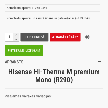
Komplekts apkurei
(+248.05€)
Komplekts apkurei un karstā ūdens sagatavošanai
(+889.35€)
IELIKT GROZĀ
ATRADĀT LĒTĀK?
PIETEIKUMS LĪZINGAM
APRAKSTS
Hisense Hi-Therma M premium
Mono (R290)
Pieejamas vairākas variācijas: