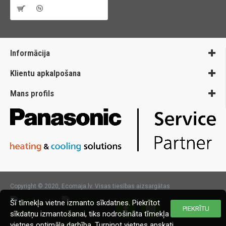
Informācija
Klientu apkalpošana
Mans profils
Copyright © 2020, Ecomaja.lv. Visas tiesības aizsargātas
Šī tīmekļa vietne izmanto sīkdatnes. Piekrītot
PIEKRĪTU
sīkdatņu izmantošanai, tiks nodrošināta tīmekļa
vietnes optimāla darbība. Turpinot vietnes apskati,