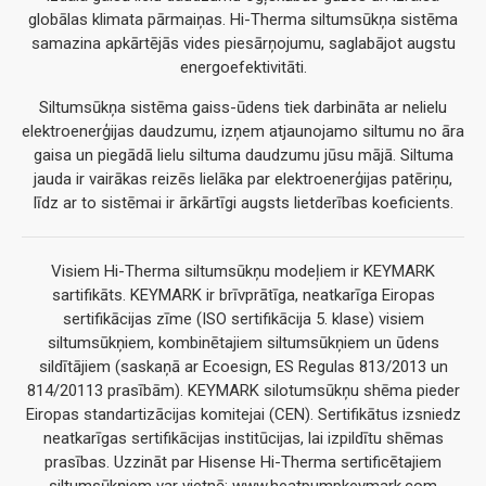
globālas klimata pārmaiņas. Hi-Therma siltumsūkņa sistēma
samazina apkārtējās vides piesārņojumu, saglabājot augstu
energoefektivitāti.
Siltumsūkņa sistēma gaiss-ūdens tiek darbināta ar nelielu
elektroenerģijas daudzumu, izņem atjaunojamo siltumu no āra
gaisa un piegādā lielu siltuma daudzumu jūsu mājā. Siltuma
jauda ir vairākas reizēs lielāka par elektroenerģijas patēriņu,
līdz ar to sistēmai ir ārkārtīgi augsts lietderības koeficients.
Visiem Hi-Therma siltumsūkņu modeļiem ir KEYMARK
sartifikāts. KEYMARK ir brīvprātīga, neatkarīga Eiropas
sertifikācijas zīme (ISO sertifikācija 5. klase) visiem
siltumsūkņiem, kombinētajiem siltumsūkņiem un ūdens
sildītājiem (saskaņā ar Ecoesign, ES Regulas 813/2013 un
814/20113 prasībām). KEYMARK silotumsūkņu shēma pieder
Eiropas standartizācijas komitejai (CEN). Sertifikātus izsniedz
neatkarīgas sertifikācijas institūcijas, lai izpildītu shēmas
prasības. Uzzināt par Hisense Hi-Therma sertificētajiem