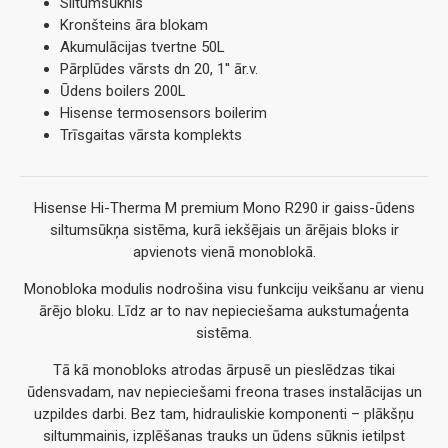
Siltumsūknis
Kronšteins āra blokam
Akumulācijas tvertne 50L
Pārplūdes vārsts dn 20, 1'' ār.v.
Ūdens boilers 200L
Hisense termosensors boilerim
Trīsgaitas vārsta komplekts
Hisense Hi-Therma M premium Mono R290 ir gaiss-ūdens
siltumsūkņa sistēma, kurā iekšējais un ārējais bloks ir
apvienots vienā monoblokā.
Monobloka modulis nodrošina visu funkciju veikšanu ar vienu
ārējo bloku. Līdz ar to nav nepieciešama aukstumaģenta
sistēma.
Tā kā monobloks atrodas ārpusē un pieslēdzas tikai
ūdensvadam, nav nepieciešami freona trases instalācijas un
uzpildes darbi. Bez tam, hidrauliskie komponenti – plākšņu
siltummainis, izplēšanas trauks un ūdens sūknis ietilpst