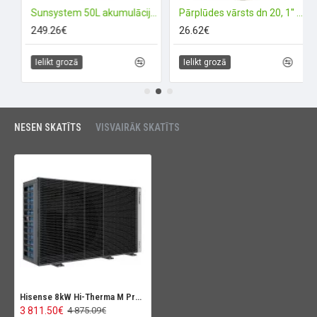
)
Sunsystem 50L akumulācijas tvertne PSM 50
Pārplūdes vārsts dn 20, 1'' ār.v. (1400432) taisns HERZ
249.26€
26.62€
Ielikt grozā
Ielikt grozā
NESEN SKATĪTS
VISVAIRĀK SKATĪTS
Hisense 8kW Hi-Therma M Premium Mono (R290)
3 811.50€
4 875.09€