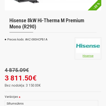
-22 %
Hisense 8kW Hi-Therma M Premium
Mono (R290)
Preces kods:
AHZ-080HCPB1A
Hisense
4 875.09€
3 811.50€
Bez nodokļa: 3 150.00€
Variācijas
Siltumsūknis