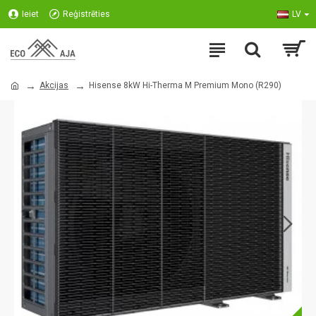
Ieiet
Reģistrēties
LV
Akcijas
Hisense 8kW Hi-Therma M Premium Mono (R290)