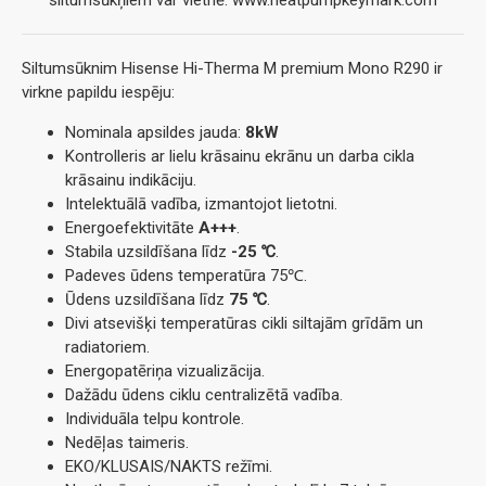
siltumsūkņiem var vietnē: www.heatpumpkeymark.com
Siltumsūknim Hisense Hi-Therma M premium Mono R290 ir
virkne papildu iespēju:
Nominala apsildes jauda:
8kW
Kontrolleris ar lielu krāsainu ekrānu un darba cikla
krāsainu indikāciju.
Intelektuālā vadība, izmantojot lietotni.
Energoefektivitāte
A+++
.
Stabila uzsildīšana līdz
-25 ℃
.
Padeves ūdens temperatūra 75℃.
Ūdens uzsildīšana līdz
75 ℃
.
Divi atsevišķi temperatūras cikli siltajām grīdām un
radiatoriem.
Energopatēriņa vizualizācija.
Dažādu ūdens ciklu centralizētā vadība.
Individuāla telpu kontrole.
Nedēļas taimeris.
EKO/KLUSAIS/NAKTS režīmi.