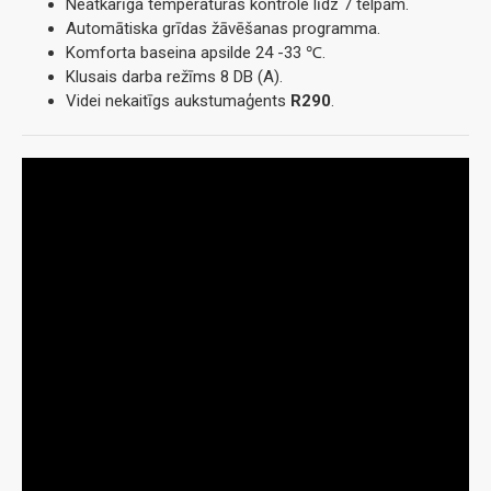
Neatkarīga temperatūras kontrole līdz 7 telpām.
Automātiska grīdas žāvēšanas programma.
Komforta baseina apsilde 24 -33 ℃.
Klusais darba režīms 8 DB (A).
Videi nekaitīgs aukstumaģents
R290
.