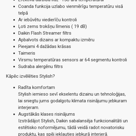
Coanda funkcija uzlabo vienmērīgu temperatūru visā
telpā
Ar iebūvētu viedierīču kontroli
Ļoti zems trokšņu līmenis ( 19 dB)
Daikin Flash Streamer filtrs
Apbalvots dizains ar kompaktu izmēru
Pieejami 4 dažādas krāsas
Taimeris
Virsmu temperatūras sensors ar 64 segmentu kontroli
Sudraba alergēnu filtrs
Kāpēc izvēlēties Stylish?
Radīta komfortam
Stylish iemieso sevī ekselentu dizainu un tehnoloģijas,
lai sniegtu jums godalgotu klimata risinājumu jebkuram
interjeram.
Augstākās klases risinājums
Izstrādājot Stylish, Daikin sabalansēja funkcionalitāti un
estētisko noformējumu, tādā veidā radot novatorisku
produktu, kas spēj iekļauties jebkurā interjerā.