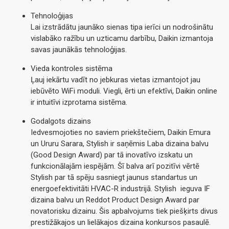
Tehnoloģijas
Lai izstrādātu jaunāko sienas tipa ierīci un nodrošinātu
vislabāko ražību un uzticamu darbību, Daikin izmantoja
savas jaunākās tehnoloģijas.
Vieda kontroles sistēma
Ļauj iekārtu vadīt no jebkuras vietas izmantojot jau
iebūvēto WiFi moduli. Viegli, ērti un efektīvi, Daikin online
ir intuitīvi izprotama sistēma.
Godalgots dizains
Iedvesmojoties no saviem priekštečiem, Daikin Emura
un Ururu Sarara, Stylish ir saņēmis Laba dizaina balvu
(Good Design Award) par tā inovatīvo izskatu un
funkcionālajām iespējām. Šī balva arī pozitīvi vērtē
Stylish par tā spēju sasniegt jaunus standartus un
energoefektivitāti HVAC-R industrijā. Stylish ieguva IF
dizaina balvu un Reddot Product Design Award par
novatorisku dizainu. Šis apbalvojums tiek piešķirts divus
prestižākajos un lielākajos dizaina konkursos pasaulē.