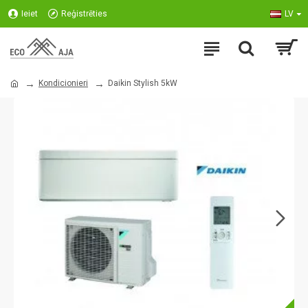
Ieiet
Reģistrēties
LV
Kondicionieri
Daikin Stylish 5kW