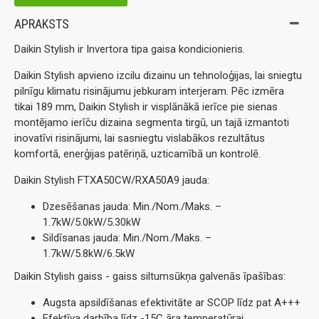
APRAKSTS
Daikin Stylish ir Invertora tipa gaisa kondicionieris.
Daikin Stylish apvieno izcilu dizainu un tehnoloģijas, lai sniegtu
pilnīgu klimatu risinājumu jebkuram interjeram. Pēc izmēra
tikai 189 mm, Daikin Stylish ir visplānākā ierīce pie sienas
montējamo ierīču dizaina segmenta tirgū, un tajā izmantoti
inovatīvi risinājumi, lai sasniegtu vislabākos rezultātus
komfortā, enerģijas patēriņā, uzticamībā un kontrolē.
Daikin Stylish FTXA50CW/RXA50A9 jauda:
Dzesēšanas jauda: Min./Nom./Maks. –
1.7kW/5.0kW/5.30kW
Sildīsanas jauda: Min./Nom./Maks. –
1.7kW/5.8kW/6.5kW
Daikin Stylish gaiss - gaiss siltumsūkņa galvenās īpašības:
Augsta apsildīšanas efektivitāte ar SCOP līdz pat A+++
Efektīva darbība līdz -15C āra temperatūrai