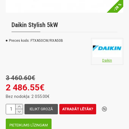
-28 %
Daikin Stylish 5kW
Preces kods:
FTXA50CW/RXA50B
Daikin
3 460.60€
2 486.55€
Bez nodokļa: 2 055.00€
IELIKT GROZĀ
ATRADĀT LĒTĀK?
PIETEIKUMS LĪZINGAM