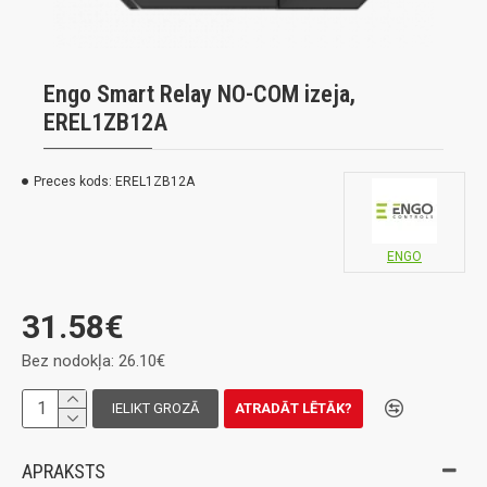
Engo Smart Relay NO-COM izeja,
EREL1ZB12A
Preces kods:
EREL1ZB12A
ENGO
31.58€
Bez nodokļa: 26.10€
IELIKT GROZĀ
ATRADĀT LĒTĀK?
APRAKSTS