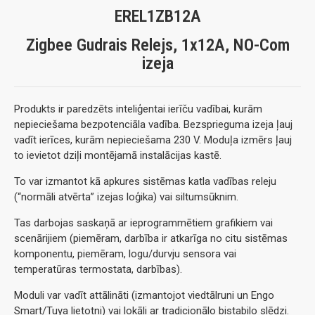
EREL1ZB12A
Zigbee Gudrais Relejs, 1x12A, NO-Com
izeja
Produkts ir paredzēts inteliģentai ierīču vadībai, kurām
nepieciešama bezpotenciāla vadība. Bezsprieguma izeja ļauj
vadīt ierīces, kurām nepieciešama 230 V. Moduļa izmērs ļauj
to ievietot dziļi montējamā instalācijas kastē.
To var izmantot kā apkures sistēmas katla vadības releju
(“normāli atvērta” izejas loģika) vai siltumsūknim.
Tas darbojas saskaņā ar ieprogrammētiem grafikiem vai
scenārijiem (piemēram, darbība ir atkarīga no citu sistēmas
komponentu, piemēram, logu/durvju sensora vai
temperatūras termostata, darbības).
Moduli var vadīt attālināti (izmantojot viedtālruni un Engo
Smart/Tuya lietotni) vai lokāli ar tradicionālo bistabilo slēdzi.