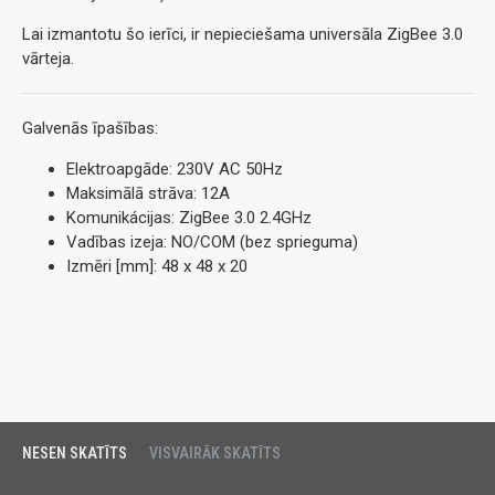
Lai izmantotu šo ierīci, ir nepieciešama universāla ZigBee 3.0
vārteja.
Galvenās īpašības:
Elektroapgāde: 230V AC 50Hz
Maksimālā strāva: 12A
Komunikácijas: ZigBee 3.0 2.4GHz
Vadības izeja: NO/COM (bez sprieguma)
Izmēri [mm]: 48 x 48 x 20
NESEN SKATĪTS
VISVAIRĀK SKATĪTS