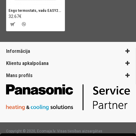
Engo termostats, vadu EASY230B
32.67€
Informācija
Klientu apkalpošana
Mans profils
Copyright © 2020, Ecomaja.lv. Visas tiesības aizsargātas