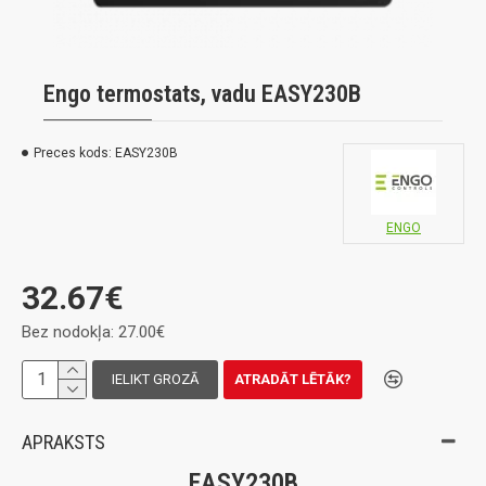
Engo termostats, vadu EASY230B
Preces kods:
EASY230B
ENGO
32.67€
Bez nodokļa: 27.00€
IELIKT GROZĀ
ATRADĀT LĒTĀK?
APRAKSTS
EASY230B