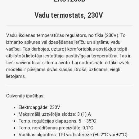
Vadu termostats, 230V
Vadu, ikdienas temperatūras regulators, no tīkla (230V). To
izmanto apkures vai dzesēšanas ierīču un sistēmu vadu
vadībai. Tas darbojas, uzturot komfortablus apstākļus telpā
atbilstoši lietotāja iestatītajai pastāvīgajai temperatūrai. Tas ir
tieši savienots ar siltuma avotu. Lai nodrošinātu ērtāku izvēli,
modelis ir pieejams divās krāsās. Drošs, uzticams, viegli
lietojams.
Galvenās īpašības:
Elektroapgāde: 230V
Maksimālā uztvērēja slodze: 3 (1) A
Temp. regulācijas diapazons: 5 – 35°C
Temp. norādīšanas precizitāte: 0.1°C
Vadības algoritms: TPI vai histerēze (±0.2°C vai ±2°C)