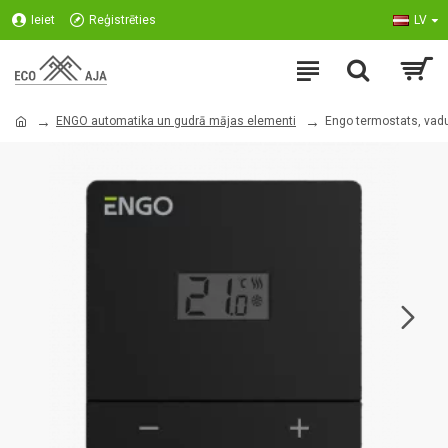
Ieiet
Reģistrēties
LV
ENGO automatika un gudrā mājas elementi
Engo termostats, va