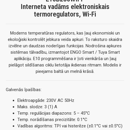
Interneta vadāms elektroniskais
termoregulators, Wi-Fi
Moderns temperatūras regulators, kas ļauj ekonomiski un
ekoloģiski kontrolēt jebkura veida apkuri. To raksturo skaidra
izvēlne un daudzas noderīgas funkcijas. Nodrošina apkures
sistēmas tālvadību, izmantojot ENGO Smart / Tuya Smart
aplikāciju. E10 programmēšana ir ļoti vienkārša un ļauj
pielāgot sildīšanas ciklu lietotāja ikdienas ritmam. Modelis ir
pieejams baltā un melnā krāsā.
Galvenās īpašības:
Elektroapgāde: 230V AC 50Hz
Maks. slodze: 3 (1) A
Temp. regulācijas diapazons: 5 – 45°C
Temp. norādīšanas precizitāte: 0.1°C
Vadības algoritms: TPI vai histerēze (±0.1°C vai ±0.5°C)