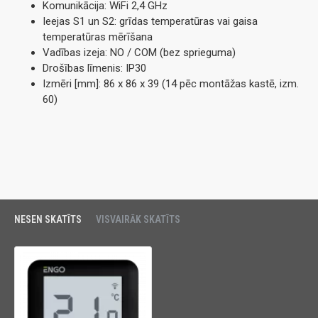
Komunikācija: WiFi 2,4 GHz
Ieejas S1 un S2: grīdas temperatūras vai gaisa
temperatūras mērīšana
Vadības izeja: NO / COM (bez sprieguma)
Drošības līmenis: IP30
Izmēri [mm]: 86 x 86 x 39 (14 pēc montāžas kastē, izm.
60)
NESEN SKATĪTS
VISVAIRĀK SKATĪTS