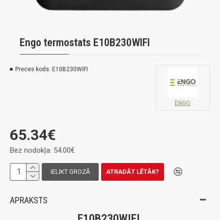
Engo termostats E10B230WIFI
Preces kods:
E10B230WIFI
ENGO
65.34€
Bez nodokļa: 54.00€
IELIKT GROZĀ
ATRADĀT LĒTĀK?
APRAKSTS
E10B230WIFI