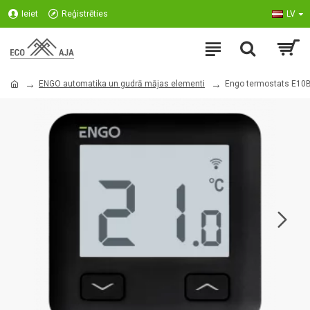
Ieiet
Reģistrēties
LV
ENGO automatika un gudrā mājas elementi
Engo termostats E10