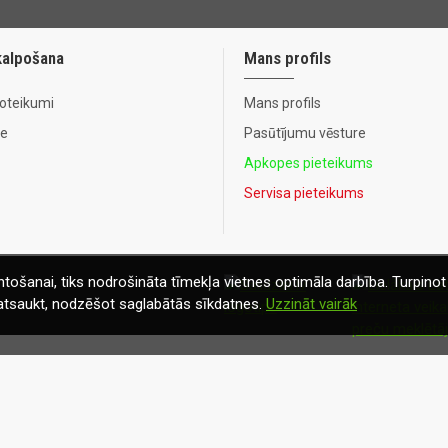
kalpošana
Mans profils
noteikumi
Mans profils
te
Pasūtījumu vēsture
Apkopes pieteikums
Servisa pieteikums
tošanai, tiks nodrošināta tīmekļa vietnes optimāla darbība. Turpinot 
t atsaukt, nodzēšot saglabātās sīkdatnes.
Uzzināt vairāk