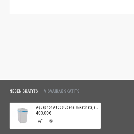
NESEN SKATĪTS
VISVAIRĀK SKATĪTS
Aquaphor A1000 ūdens mīkstinātājs un atdzelžotājs (Lietota iekārta)
400.00€