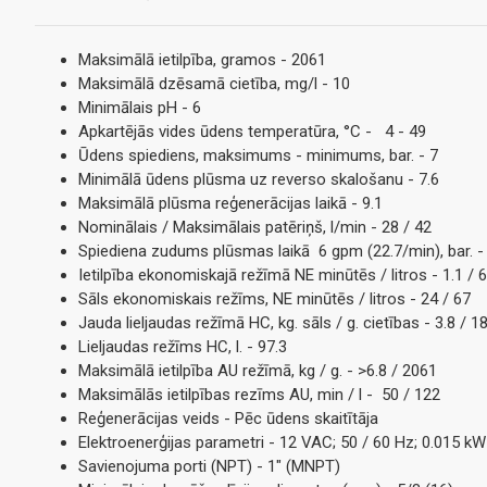
Maksimālā ietilpība, gramos - 2061
Maksimālā dzēsamā cietība, mg/l - 10
Minimālais pH - 6
Apkartējās vides ūdens temperatūra, °C - 4 - 49
Ūdens spiediens, maksimums - minimums, bar. - 7
Minimālā ūdens plūsma uz reverso skalošanu - 7.6
Maksimālā plūsma reģenerācijas laikā - 9.1
Nominālais / Maksimālais patēriņš, l/min - 28 / 42
Spiediena zudums plūsmas laikā 6 gpm (22.7/min), bar. -
Ietilpība ekonomiskajā režīmā NE minūtēs / litros - 1.1 / 
Sāls ekonomiskais režīms, NE minūtēs / litros - 24 / 67
Jauda lieljaudas režīmā HC, kg. sāls / g. cietības - 3.8 / 1
Lieljaudas režīms HC, l. - 97.3
Maksimālā ietilpība AU režīmā, kg / g. - >6.8 / 2061
Maksimālās ietilpības rezīms AU, min / l - 50 / 122
Reģenerācijas veids - Pēc ūdens skaitītāja
Elektroenerģijas parametri - 12 VAC; 50 / 60 Hz; 0.015 kW
Savienojuma porti (NPT) - 1" (MNPT)