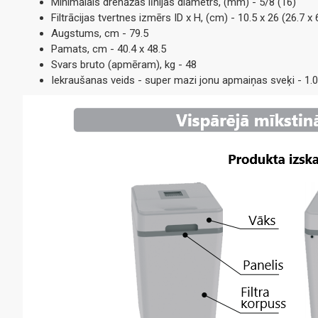
Minimālais drenāžas līnijas diametrs, (mm) - 5/8 (16)
Filtrācijas tvertnes izmērs ID x H, (cm) - 10.5 x 26 (26.7 x 
Augstums, cm - 79.5
Pamats, cm - 40.4 x 48.5
Svars bruto (apmēram), kg - 48
Iekraušanas veids - super mazi jonu apmaiņas sveķi - 1.0 c