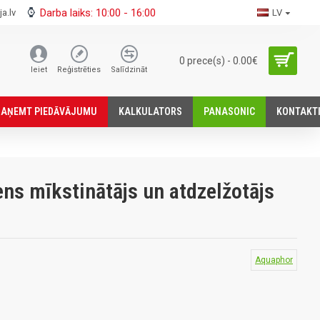
Darba laiks: 10:00 - 16:00
a.lv
LV
0 prece(s) - 0.00€
Ieiet
Reģistrēties
Salīdzināt
SАŅEMT PIEDĀVĀJUMU
KALKULATORS
PANASONIC
KONTAKT
s mīkstinātājs un atdzelžotājs
Aquaphor