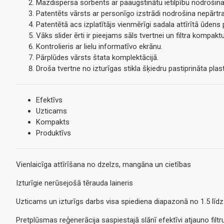
Mazdispersa sorbents ar paaugstinātu ietilpību nodrošina 
Patentēts vārsts ar personīgo izstrādi nodrošina nepārtra
Patentētā acs izplatītājs vienmērīgi sadala attīrītā ūden
Vāks slider ērti ir pieejams sāls tvertnei un filtra kompa
Kontrolieris ar lielu informatīvo ekrānu.
Pārplūdes vārsts štata komplektācijā.
Droša tvertne no izturīgas stikla šķiedru pastiprināta pla
Efektīvs
Uzticams
Kompakts
Produktīvs
Vienlaicīga attīrīšana no dzelzs, mangāna un cietības
Izturīgie nerūsejošā tērauda laineris
Uzticams un izturīgs darbs visa spiediena diapazonā no 1.5 līdz
Pretplūsmas reģenerācija saspiestajā slānī efektīvi atjauno filt