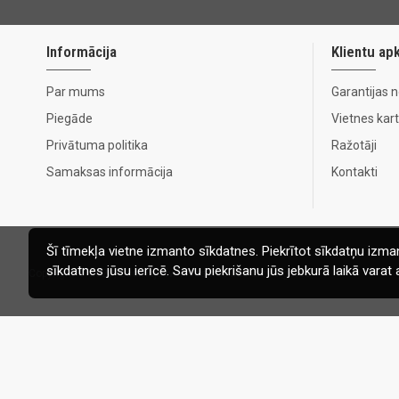
Informācija
Klientu ap
Par mums
Garantijas 
Piegāde
Vietnes kar
Privātuma politika
Ražotāji
Samaksas informācija
Kontakti
Šī tīmekļa vietne izmanto sīkdatnes. Piekrītot sīkdatņu izman
sīkdatnes jūsu ierīcē. Savu piekrišanu jūs jebkurā laikā vara
Copyright © 2020, Ecomaja.lv. Visas tiesības aizsargātas