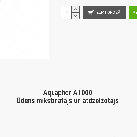
IELIKT GROZĀ
PI
Aquaphor A1000
Ūdens mīkstinātājs un atdzelžotājs