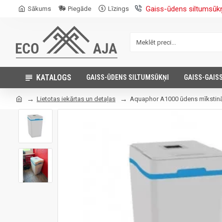
Gaiss-ūdens siltumsūk
Sākums
Piegāde
Līzings
KATALOGS
GAISS-ŪDENS SILTUMSŪKŅI
GAISS-GAIS
Lietotas iekārtas un detaļas
Aquaphor A1000 ūdens mīkstinātā