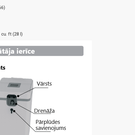
66)
u. ft (28 l)