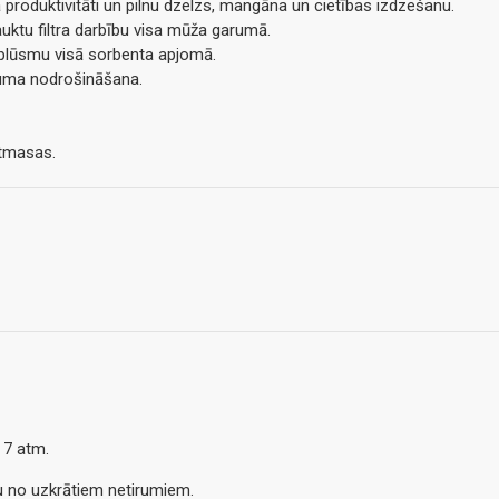
produktivitāti un pilnu dzelzs, mangāna un cietības izdzešanu.
uktu filtra darbību visa mūža garumā.
s plūsmu visā sorbenta apjomā.
ktuma nodrošināšana.
stmasas.
 7 atm.
ru no uzkrātiem netirumiem.