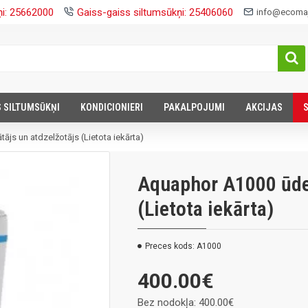
ņi: 25662000
Gaiss-gaiss siltumsūkņi: 25406060
info@ecomaj
S SILTUMSŪKŅI
KONDICIONIERI
PAKALPOJUMI
AKCIJAS
js un atdzelžotājs (Lietota iekārta)
Aquaphor A1000 ūden
(Lietota iekārta)
Preces kods:
A1000
400.00€
Bez nodokļa: 400.00€