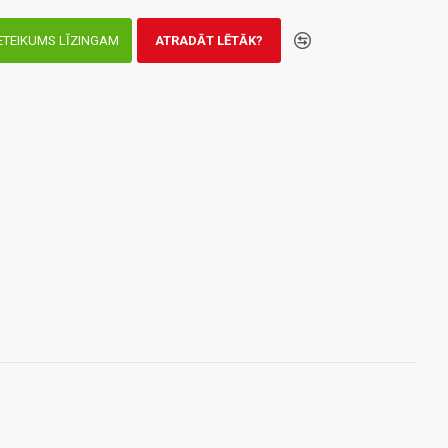
ETEIKUMS LĪZINGAM
ATRADĀT LĒTĀK?