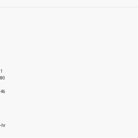
 1
680
846
-hr