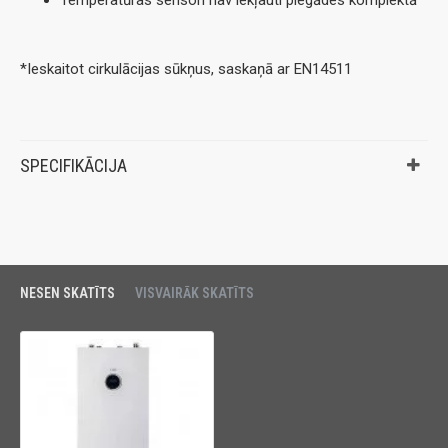
*Ieskaitot cirkulācijas sūkņus, saskaņā ar EN14511
SPECIFIKĀCIJA
NESEN SKATĪTS
VISVAIRĀK SKATĪTS