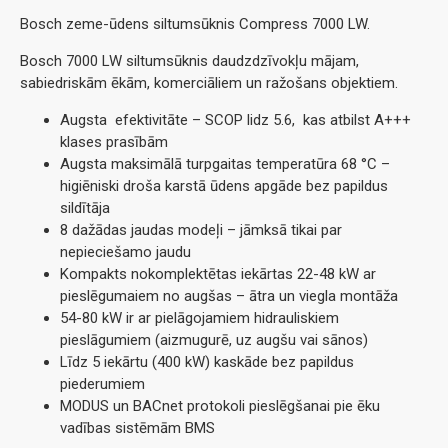
Bosch zeme-ūdens siltumsūknis Compress 7000 LW.
Bosch 7000 LW siltumsūknis daudzdzīvokļu mājam,
sabiedriskām ēkām, komerciāliem un ražošans objektiem.
Augsta efektivitāte – SCOP lidz 5.6, kas atbilst A+++
klases prasībām
Augsta maksimālā turpgaitas temperatūra 68 °C –
higiēniski droša karstā ūdens apgāde bez papildus
sildītāja
8 dažādas jaudas modeļi – jāmksā tikai par
nepieciešamo jaudu
Kompakts nokomplektētas iekārtas 22-48 kW ar
pieslēgumaiem no augšas – ātra un viegla montāža
54-80 kW ir ar pielāgojamiem hidrauliskiem
pieslāgumiem (aizmugurē, uz augšu vai sānos)
Līdz 5 iekārtu (400 kW) kaskāde bez papildus
piederumiem
MODUS un BACnet protokoli pieslēgšanai pie ēku
vadības sistēmām BMS