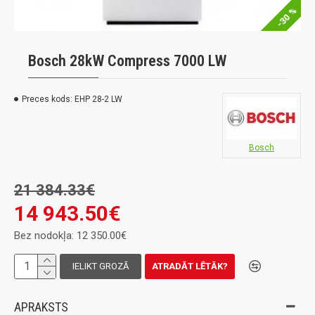
-30 %
Bosch 28kW Compress 7000 LW
Preces kods:
EHP 28-2 LW
Bosch
21 384.33€
14 943.50€
Bez nodokļa: 12 350.00€
IELIKT GROZĀ
ATRADĀT LĒTĀK?
APRAKSTS