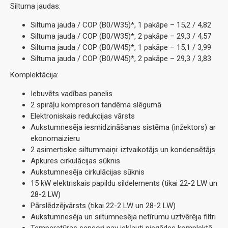
Siltuma jaudas:
Siltuma jauda / COP (B0/W35)*, 1 pakāpe – 15,2 / 4,82
Siltuma jauda / COP (B0/W35)*, 2 pakāpe – 29,3 / 4,57
Siltuma jauda / COP (B0/W45)*, 1 pakāpe – 15,1 / 3,99
Siltuma jauda / COP (B0/W45)*, 2 pakāpe – 29,3 / 3,83
Komplektācija:
Iebuvēts vadības panelis
2 spirāļu kompresori tandēma slēgumā
Elektroniskais redukcijas vārsts
Aukstumnesēja iesmidzināšanas sistēma (inžektors) ar
ekonomaizieru
2 asimertiskie siltummaiņi: iztvaikotājs un kondensētājs
Apkures cirkulācijas sūknis
Aukstumnesēja cirkulācijas sūknis
15 kW elektriskais papildu sildelements (tikai 22-2 LW un
28-2 LW)
Pārslēdzējvārsts (tikai 22-2 LW un 28-2 LW)
Aukstumnesēja un siltumnesēja netīrumu uztvērēja filtri
Temperatūras sensori nav iekļauti piegādes komplektā