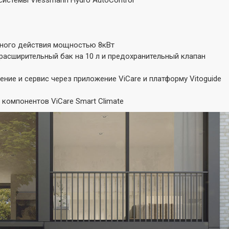
истемы Viessmann Hydro AutoControl
нного действия мощностью 8кВт
расширительный бак на 10 л и предохранительный клапан
ние и сервис через приложение ViCare и платформу Vitoguide
омпонентов ViCare Smart Climate