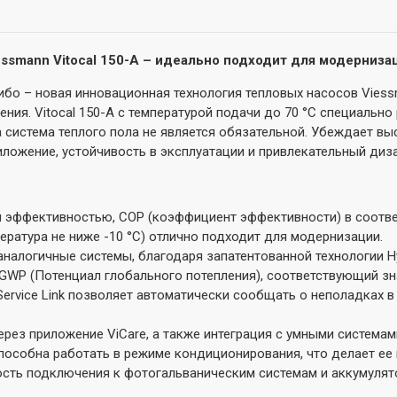
essmann Vitocal 150-A – идеально подходит для модерниза
ибо – новая инновационная технология тепловых насосов Vie
ния. Vitocal 150-A с температурой подачи до 70 °C специальн
система теплого пола не является обязательной. Убеждает вы
иложение, устойчивость в эксплуатации и привлекательный диза
эффективностью, COP (коэффициент эффективности) в соответст
ература не ниже -10 °C) отлично подходит для модернизации.
аналогичные системы, благодаря запатентованной технологии Hy
GWP (Потенциал глобального потепления), соответствующий зн
Service Link позволяет автоматически сообщать о неполадках в
рез приложение ViCare, а также интеграция с умными системами 
пособна работать в режиме кондиционирования, что делает ее
сть подключения к фотогальваническим системам и аккумулят