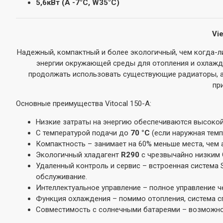
5,6кВт (A -7°C, W35°C)
Vi
Надежный, компактный и более экологичный, чем когда-л
энергии окружающей среды для отопления и охлажде
продолжать использовать существующие радиаторы, а 
пр
Основные преимущества Vitocal 150-A:
Низкие затраты на энергию обеспечиваются высокой 
С температурой подачи до
70 °C
(если наружная темп
Компактность – занимает на 60% меньше места, чем 
Экологичный хладагент
R290
с чрезвычайно низким 
Удаленный контроль и сервис – встроенная система 
обслуживание.
Интеллектуальное управление – полное управление че
Функция охлаждения – помимо отопления, система с
Совместимость с солнечными батареями – возможно