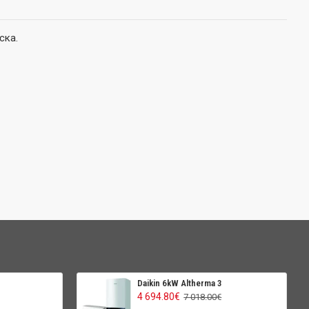
ска.
Daikin 6kW Altherma 3
4 694.80€
7 018.00€