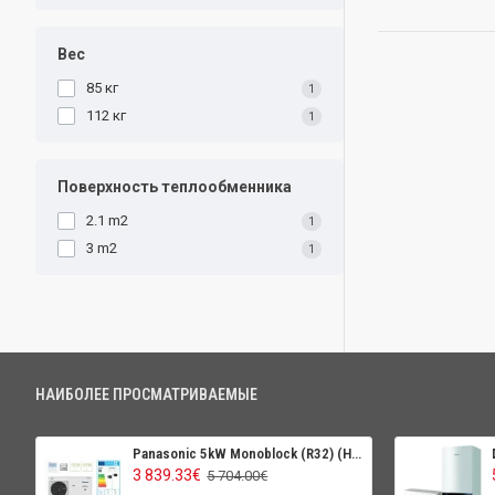
Вес
85 кг
1
112 кг
1
Поверхность теплообменника
2.1 m2
1
3 m2
1
НАИБОЛЕЕ ПРОСМАТРИВАЕМЫЕ
Panasonic 5kW Monoblock (R32) (High Perfomance)
3 839.33€
5 704.00€