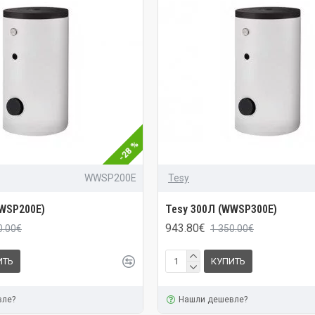
-28 %
WWSP200E
Tesy
WWSP200E)
Tesy 300Л (WWSP300E)
943.80€
0.00€
1 350.00€
ИТЬ
КУПИТЬ
вле?
Нашли дешевле?