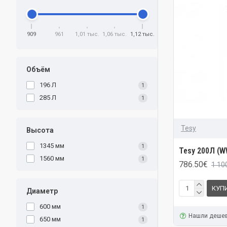
909
961
1,01 тыс.
1,06 тыс.
1,12 тыс.
Объём
196 Л
1
285 Л
1
Tesy
Высота
1345 мм
1
Tesy 200Л (
1560 мм
1
786.50€
1 10
КУП
Диаметр
600 мм
1
Нашли деше
650 мм
1