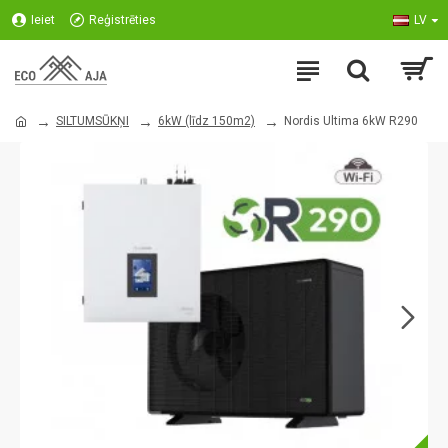
Ieiet
Reģistrēties
LV
SILTUMSŪKŅI
6kW (līdz 150m2)
Nordis Ultima 6kW R290