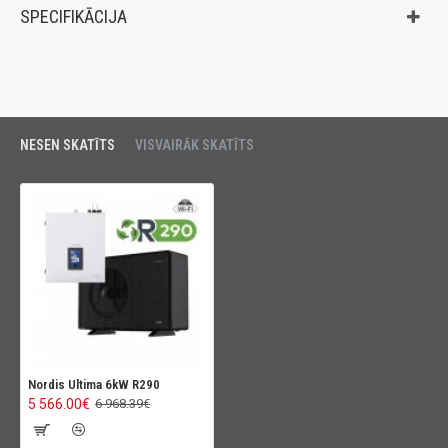
SPECIFIKĀCIJA
NESEN SKATĪTS
VISVAIRĀK SKATĪTS
Nordis Ultima 6kW R290
5 566.00€
6 968.39€