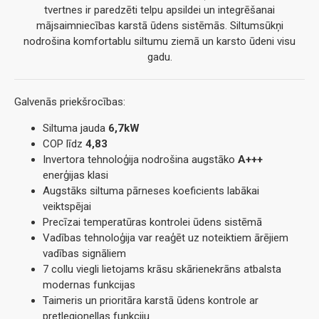
tvertnes ir paredzēti telpu apsildei un integrēšanai
mājsaimniecības karstā ūdens sistēmās. Siltumsūkņi
nodrošina komfortablu siltumu ziemā un karsto ūdeni visu
gadu.
Galvenās priekšrocības:
Siltuma jauda
6,7kW
COP līdz
4,83
Invertora tehnoloģija nodrošina augstāko
A+++
enerģijas klasi
Augstāks siltuma pārneses koeficients labākai
veiktspējai
Precīzai temperatūras kontrolei ūdens sistēmā
Vadības tehnoloģija var reaģēt uz noteiktiem ārējiem
vadības signāliem
7 collu viegli lietojams krāsu skārienekrāns atbalsta
modernas funkcijas
Taimeris un prioritāra karstā ūdens kontrole ar
pretlegionellas funkciju