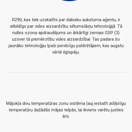
R290, kas tiek uzskatīts par dabisku aukstuma aģentu, ir
atbildīgs par vides aizsardzību siltumsūkņu tehnoloģijā. Tā
nulles ozona apdraudējums un ārkārtīgi zemais GSP (3)
uzsver tā piemērotību vides aizsardzībai. Tas padara šo
jaunāko tehnoloģiju īpaši pievilcīgu patērētājiem, kas augstu
vērtē ilgtspēju.
Mājokļa divu temperatūras zonu sistēma ļauj iestatīt atšķirīgu
temperatūru dažādās mājas telpās, lai ikviens varētu justies
ērti.