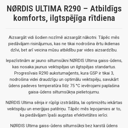
NØRDIS ULTIMA R290 – Atbildīgs
komforts, ilgtspējīga rītdiena
Aizsargāt vidi šodien nozīmē aizsargāt nākotni. Tāpēc mēs
piedāvājam risinājumus, kas ne tikai nodrošina ērtu ikdienas
dzīvi, bet arī veicina mūsu atbildību par vides aizsardzību.
Iepazīstinām ar jauno siltumsūkni NØRDIS Ultima gaiss-ūdens,
kas nosaka jaunus veiktspējas un ilgtspējas standartus.
Progresīvais R290 aukstumaģents, kura GSP ir tikai 3,
nodrošina videi draudzīgu un optimālu veiktspēju, savukārt
ūdens padeves temperatūra līdz 75 °C ievērojami paplašina
gaisa-ūdens siltumsūkņa pielietojumu.
NØRDIS Ultima sērija ir rūpīgi izstrādāta, lai optimizētu iekārtas
veiktspēju un enerģijas patēriņu. Tāpēc mēs lepojamies ar to,
ka piedāvājam īpaši augstas efektivitātes ierīci.
NØRDIS Ultima gaiss-ūdens siltumsūkņi bez karstā ūdens