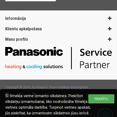
Informācija
Klientu apkalpošana
Mans profils
Copyright © 2020, Ecomaja.lv. Visas tiesības aizsargātas
Šī tīmekļa vietne izmanto sīkdatnes. Piekrītot
PIEKRĪTU
sīkdatņu izmantošanai, tiks nodrošināta tīmekļa
vietnes optimāla darbība. Turpinot vietnes apskati,
jūs piekrītat, ka izmantosim sīkdatnes jūsu ierīcē.