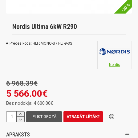
-20 %
Nordis Ultima 6kW R290
Preces kods:
HLT6MONO-S / HLT-9-3S
Nordis
6 968.39€
5 566.00€
Bez nodokļa: 4 600.00€
IELIKT GROZĀ
ATRADĀT LĒTĀK?
APRAKSTS