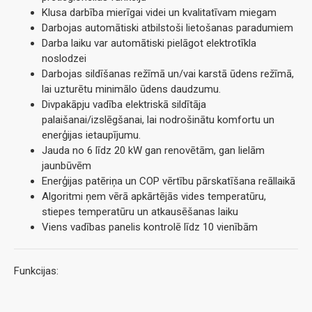
Klusa darbība mierīgai videi un kvalitatīvam miegam
Darbojas automātiski atbilstoši lietošanas paradumiem
Darba laiku var automātiski pielāgot elektrotīkla
noslodzei
Darbojas sildīšanas režīmā un/vai karstā ūdens režīmā,
lai uzturētu minimālo ūdens daudzumu.
Divpakāpju vadība elektriskā sildītāja
palaišanai/izslēgšanai, lai nodrošinātu komfortu un
enerģijas ietaupījumu.
Jauda no 6 līdz 20 kW gan renovētām, gan lielām
jaunbūvēm
Enerģijas patēriņa un COP vērtību pārskatīšana reāllaikā
Algoritmi ņem vērā apkārtējās vides temperatūru,
stiepes temperatūru un atkausēšanas laiku
Viens vadības panelis kontrolē līdz 10 vienībām
Funkcijas: