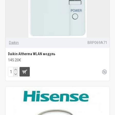
Daikin
BRP069A71
Daikin Altherma WLAN модуль
145.20€