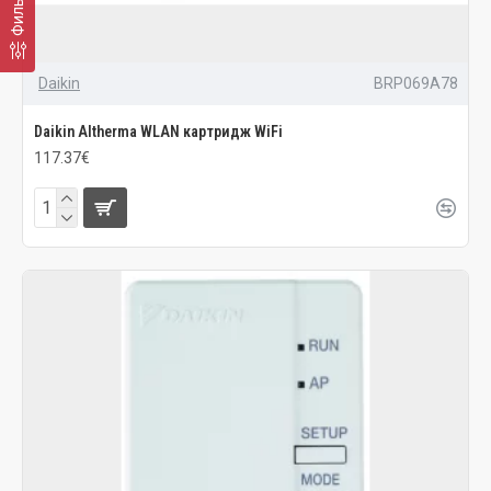
Фильтр
Daikin
BRP069A78
Daikin Altherma WLAN картридж WiFi
117.37€