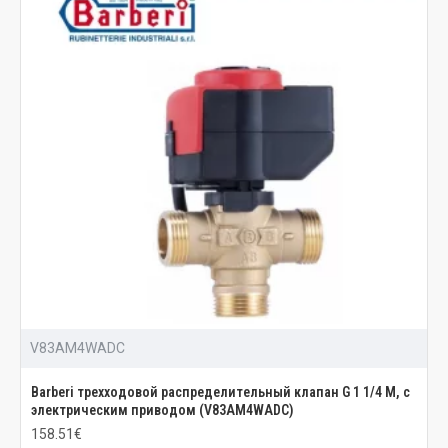
V83AM4WADC
Barberi трехходовой распределительный клапан G 1 1/4 M, с
электрическим приводом (V83AM4WADC)
158.51€