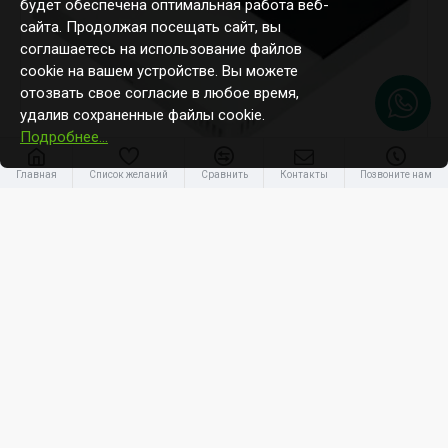
будет обеспечена оптимальная работа веб-
сайта. Продолжая посещать сайт, вы
соглашаетесь на использование файлов
cookie на вашем устройстве. Вы можете
отозвать свое согласие в любое время,
удалив сохраненные файлы cookie.
Подробнее…
Главная
Список желаний
Сравнить
Контакты
Позвоните нам
Panasonic
A2W-COV-KL
Крышка контроллера Panasonic для серий K, L un M (A2W-COV-
KL)
36.00€
Вы достигли конца списка.