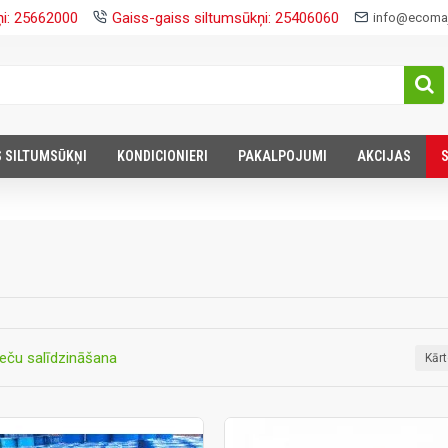
ņi: 25662000
Gaiss-gaiss siltumsūkņi: 25406060
info@ecomaj
S SILTUMSŪKŅI
KONDICIONIERI
PAKALPOJUMI
AKCIJAS
eču salīdzināšana
Kār