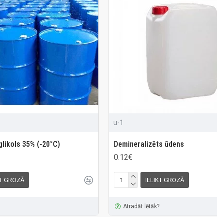
u-1
glikols 35% (-20°C)
Demineralizēts ūdens
0.12€
KT GROZĀ
IELIKT GROZĀ
Atradāt lētāk?