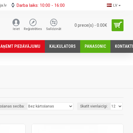
Darba laiks: 10:00 - 16:00
a.lv
LV
0 prece(s) - 0.00€
Ieiet
Reģistrēties
Salīdzināt
SАŅEMT PIEDĀVĀJUMU
KALKULATORS
PANASONIC
KONTAKT
tošanas secība:
Skatīt vienlaicīgi: