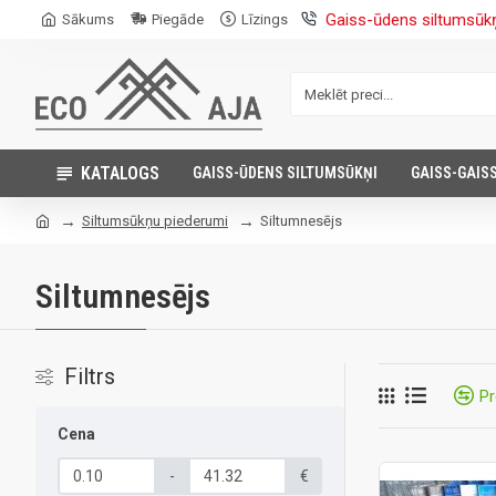
Gaiss-ūdens siltumsūk
Sākums
Piegāde
Līzings
KATALOGS
GAISS-ŪDENS SILTUMSŪKŅI
GAISS-GAIS
Siltumsūkņu piederumi
Siltumnesējs
Siltumnesējs
Filtrs
Pr
Cena
-
€