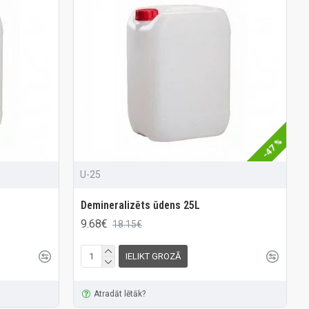
-47 %
U-25
Demineralizēts ūdens 25L
9.68€
18.15€
IELIKT GROZĀ
Atradāt lētāk?