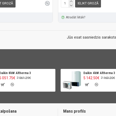
KT GROZĀ
IELIKT GROZĀ
Atradāt lētāk?
Jūs esat sasniedzis saraksta
Daikin 8kW Altherma 3
Daikin 4kW Altherma 3
5 051.75€
5 142.50€
7 561.29€
7 163.20€
kalpošana
Mans profils