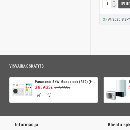
IELI
Atradāt lētāk?
VISVAIRĀK SKATĪTS
Panasonic 5kW Monoblock (R32) (High Perfomance)
3 839.33€
5 704.00€
Informācija
Klientu ap