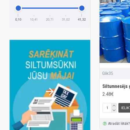
0,10
10,41
20,71
31,02
41,32
Glik35
Siltumnesējs 
2.48€
IELI
Atradāt lētāk?