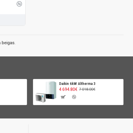
 beigas.
Daikin 6kW Altherma 3
4 694.80€
7 018.00€